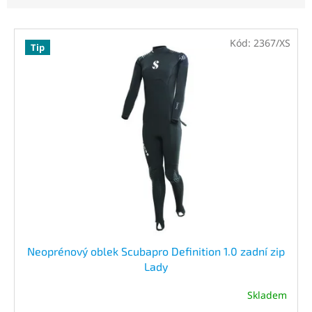
V
ý
Kód:
2367/XS
Tip
p
i
s
p
r
o
d
u
k
t
ů
Neoprénový oblek Scubapro Definition 1.0 zadní zip
Lady
Skladem