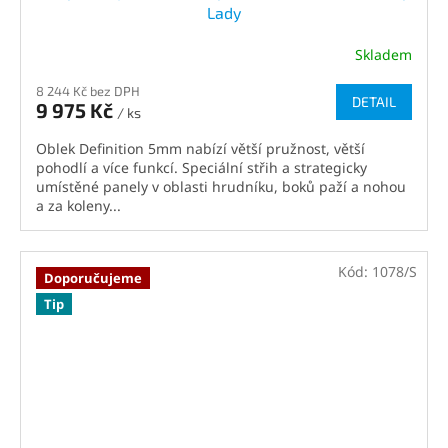
Lady
Skladem
8 244 Kč bez DPH
DETAIL
9 975 Kč
/ ks
Oblek Definition 5mm nabízí větší pružnost, větší
pohodlí a více funkcí. Speciální střih a strategicky
umístěné panely v oblasti hrudníku, boků paží a nohou
a za koleny...
Kód:
1078/S
Doporučujeme
Tip