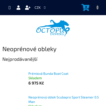
Přejít
na
NÁKUP
CZK
obsah
KOŠÍK
Neoprénové obleky
Nejprodávanější
Prémiová Bunda Boat Coat
Skladem
6 975 Kč
Neoprénový oblek Scubapro Sport Steamer 0.5
Man