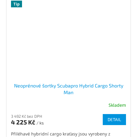
Tip
Neoprénové šortky Scubapro Hybrid Cargo Shorty
Man
Skladem
3 492 Kč bez DPH
DETAIL
4 225 Kč
/ ks
Přiléhavé hybridní cargo kraťasy jsou vyrobeny z