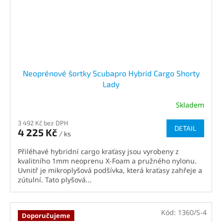
Neoprénové šortky Scubapro Hybrid Cargo Shorty
Lady
Skladem
Průměrné
hodnocení
3 492 Kč bez DPH
produktu
DETAIL
4 225 Kč
je
/ ks
3,3
Přiléhavé hybridní cargo kraťasy jsou vyrobeny z
z
kvalitního 1mm neoprenu X-Foam a pružného nylonu.
5
Uvnitř je mikroplyšová podšívka, která kraťasy zahřeje a
hvězdiček.
zútulní. Tato plyšová...
Kód:
1360/S-4
Doporučujeme