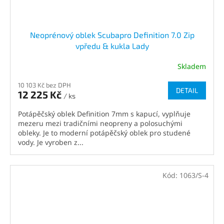
Neoprénový oblek Scubapro Definition 7.0 Zip
vpředu & kukla Lady
Skladem
10 103 Kč bez DPH
DETAIL
12 225 Kč
/ ks
Potápěčský oblek Definition 7mm s kapucí, vyplňuje
mezeru mezi tradičními neopreny a polosuchými
obleky. Je to moderní potápěčský oblek pro studené
vody. Je vyroben z...
Kód:
1063/S-4