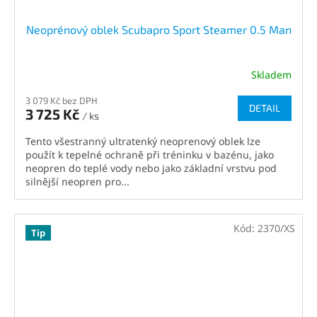
Neoprénový oblek Scubapro Sport Steamer 0.5 Man
Skladem
3 079 Kč bez DPH
DETAIL
3 725 Kč
/ ks
Tento všestranný ultratenký neoprenový oblek lze
použít k tepelné ochraně při tréninku v bazénu, jako
neopren do teplé vody nebo jako základní vrstvu pod
silnější neopren pro...
Kód:
2370/XS
Tip