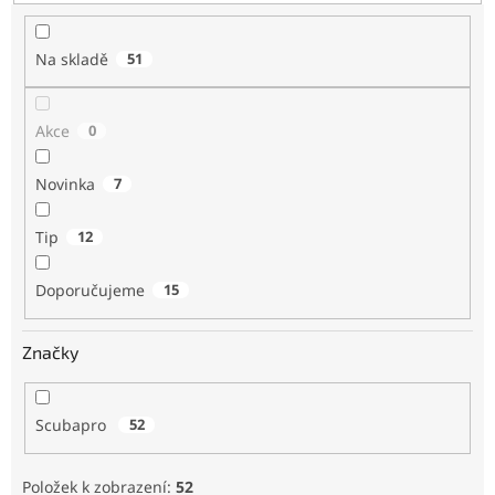
t
ů
Na skladě
51
Akce
0
Novinka
7
Tip
12
Doporučujeme
15
Značky
Scubapro
52
Položek k zobrazení:
52