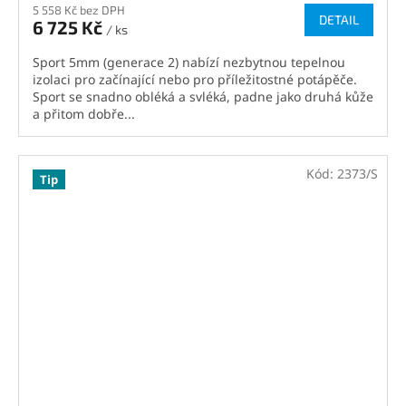
5 558 Kč bez DPH
DETAIL
6 725 Kč
/ ks
Sport 5mm (generace 2) nabízí nezbytnou tepelnou
izolaci pro začínající nebo pro příležitostné potápěče.
Sport se snadno obléká a svléká, padne jako druhá kůže
a přitom dobře...
Kód:
2373/S
Tip