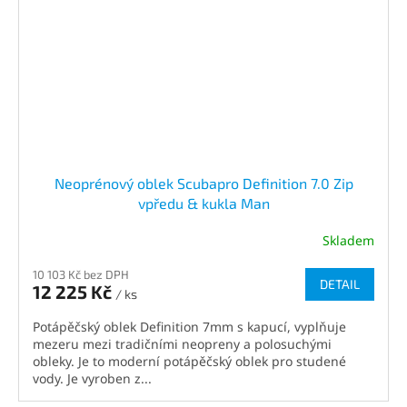
Neoprénový oblek Scubapro Definition 7.0 Zip
vpředu & kukla Man
Skladem
10 103 Kč bez DPH
DETAIL
12 225 Kč
/ ks
Potápěčský oblek Definition 7mm s kapucí, vyplňuje
mezeru mezi tradičními neopreny a polosuchými
obleky. Je to moderní potápěčský oblek pro studené
vody. Je vyroben z...