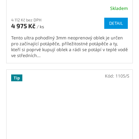
Skladem
4 112 Kč bez DPH
DETAIL
4 975 Kč
/ ks
Tento ultra pohodlný 3mm neoprenový oblek je určen
pro začínající potápěče, příležitostné potápěče a ty,
kteří si poprvé kupují oblek a rádi se potápí v teplé vodě
ve středních...
Kód:
1105/S
Tip