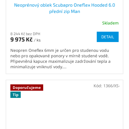
Neoprénový oblek Scubapro Oneflex Hooded 6.0
přední zip Man
Skladem
8 244 Kč bez DPH
DETAIL
9 975 Kč
/ ks
Neopren Oneflex 6mm je určen pro studenou vodu
nebo pro opakované ponory v mírně studené vodě.
Připevněná kapuce maximalizuje zadržování tepla a
minimalizuje vniknutí vody....
Kód:
1366/XS-
Doporučujeme
Tip