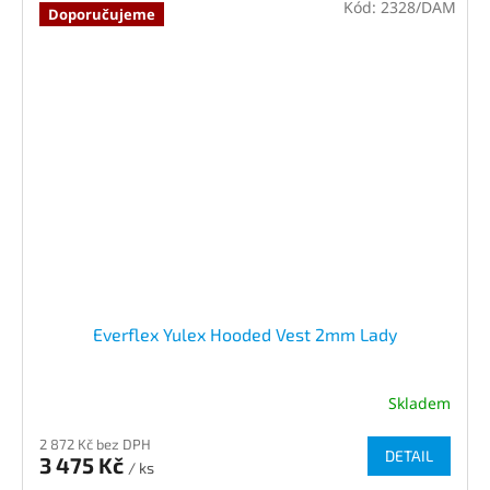
Kód:
2328/DAM
Doporučujeme
Everflex Yulex Hooded Vest 2mm Lady
Skladem
2 872 Kč bez DPH
DETAIL
3 475 Kč
/ ks