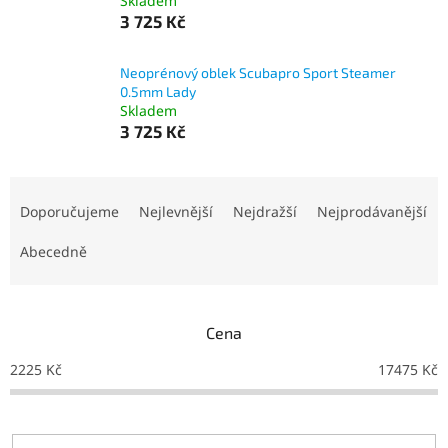
Skladem
3 725 Kč
Neoprénový oblek Scubapro Sport Steamer
0.5mm Lady
Skladem
3 725 Kč
Ř
a
Doporučujeme
Nejlevnější
Nejdražší
Nejprodávanější
z
e
Abecedně
n
í
p
Cena
r
o
2225
Kč
17475
Kč
d
u
k