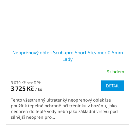
Neoprénový oblek Scubapro Sport Steamer 0.5mm
Lady
Skladem
3 079 Kč bez DPH
DETAIL
3 725 Kč
/ ks
Tento všestranný ultratenký neoprenový oblek lze
použít k tepelné ochraně při tréninku v bazénu, jako
neopren do teplé vody nebo jako základní vrstvu pod
silnější neopren pro...