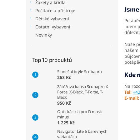
p
Žakety a křídla
a
Jsme
Počítače a přístroje
n
Dětské vybavení
Potápěn
e
lidem p
Ostatní vybavení
l
důležit
Novinky
Naše po
našem c
půjčov
Top 10 produktů
potápěč
Sluneční brýle Scubapro
Kde n
263 Kč
Na rozc
Zátěžová kapsa Scubapro X-
Tel:
+42
Force, X-Black, T-Forse, T-
Black
E-mail:
950 Kč
Optická skla pro D mask
mínus
1 225 Kč
Navigator Lite 6 barevných
variantách