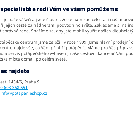
 specialisté a rádi Vám ve všem pomůžeme
í je naše vášeň a jsme šťastní, že se nám koníček stal i naším p
ři jejich cestě za nádherami podvodního světa. Zakládáme si na in
á správná rada. Snažíme se, aby jste mohli využít našich dlouholetý
tápěčské centrum jsme založili v roce 1999. Jsme hlavní prodejní c
entru najde vše, co Vám přiblíží potápění.. Máme pro Vás připrav
nu a servis potápěčského vybavení, naše cestovní kancelář Vám p
ská místa doma i po celém světě.
ás najdete
estí 1434/6, Praha 9
0 603 368 551
info@potapenieshop.cz