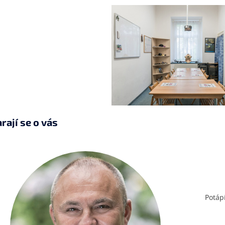
rají se o vás
Potápí