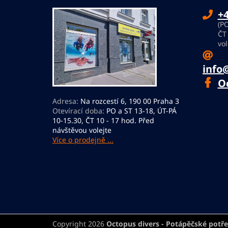
a
+4
t
(PO
í
ČT
vol
info
O
Adresa:
Na rozcestí 6, 190 00 Praha 3
Otevírací doba:
PO a ST 13-18, ÚT-PÁ
10-15.30, ČT 10 - 17 hod. Před
návštěvou volejte
Více o prodejně ...
Copyright 2026
Octopus divers - Potápěčské potř