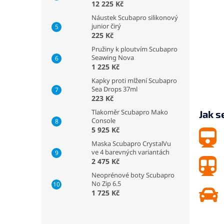
12 225 Kč
Náustek Scubapro silikonový
junior čirý
225 Kč
Pružiny k ploutvím Scubapro
Seawing Nova
1 225 Kč
Kapky proti mlžení Scubapro
Sea Drops 37ml
223 Kč
Tlakoměr Scubapro Mako
Jak s
Console
5 925 Kč
Maska Scubapro CrystalVu
ve 4 barevných variantách
2 475 Kč
Neoprénové boty Scubapro
No Zip 6.5
1 725 Kč