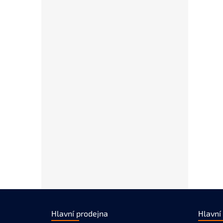
Z
á
Hlavní prodejna
Hlavní
p