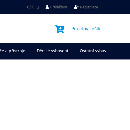
CZK
Přihlášení
Registrace
NÁKUPNÍ
Prázdný košík
KOŠÍK
če a přístroje
Dětské vybavení
Ostatní vybavení
No