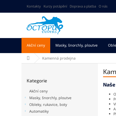
Přejít
Kontakty
Kurzy potápění
Doprava a platba
O nás
na
obsah
Akční ceny
Masky, šnorchly, ploutve
Oble
Domů
Kamenná prodejna
P
Kam
o
Přeskočit
s
Kategorie
kategorie
t
Naše 
r
Akční ceny
a
O
Masky, šnorchly, ploutve
P
n
V
Obleky, rukavice, boty
n
A
í
Automatiky
P