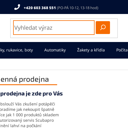
+420 603 368 551
ky, rukavice, boty
Automatiky
Žakety a křídla
Počíta
enná prodejna
prodejna je zde pro Vás
bslouží Vás zkušení potápěči
oradíme jak nekoupit špatně
íce jak 1 000 produktů skladem
utorizovaný servis Scubapro
lnění lahví na počkání