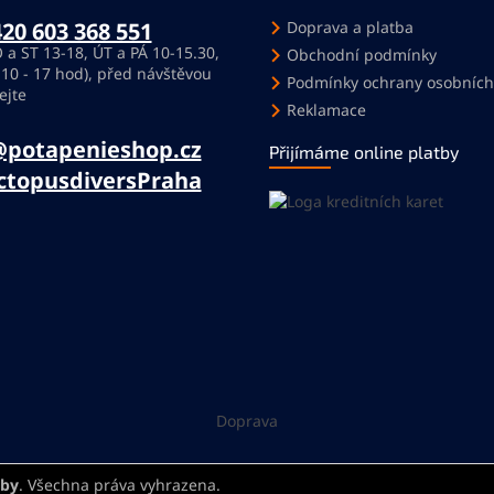
20 603 368 551
Doprava a platba
 a ST 13-18, ÚT a PÁ 10-15.30,
Obchodní podmínky
 10 - 17 hod), před návštěvou
Podmínky ochrany osobních
ejte
Reklamace
@potapenieshop.cz
Přijímáme online platby
ctopusdiversPraha
Doprava
eby
. Všechna práva vyhrazena.