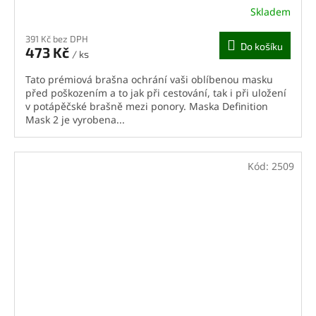
Skladem
391 Kč bez DPH
Do košíku
473 Kč
/ ks
Tato prémiová brašna ochrání vaši oblíbenou masku
před poškozením a to jak při cestování, tak i při uložení
v potápěčské brašně mezi ponory. Maska Definition
Mask 2 je vyrobena...
Kód:
2509