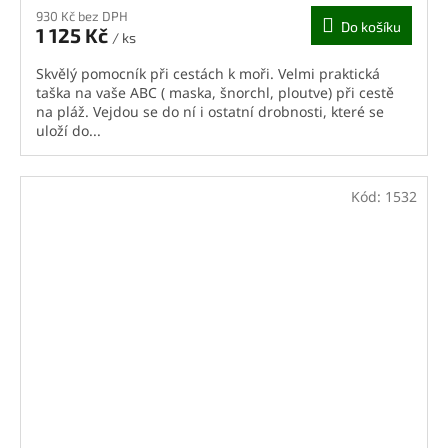
930 Kč bez DPH
Do košíku
1 125 Kč
/ ks
Skvělý pomocník při cestách k moři. Velmi praktická
taška na vaše ABC ( maska, šnorchl, ploutve) při cestě
na pláž. Vejdou se do ní i ostatní drobnosti, které se
uloží do...
Kód:
1532