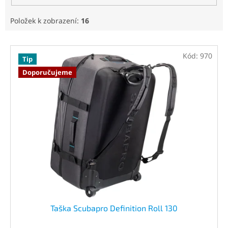
Položek k zobrazení:
16
V
ý
Kód:
970
Tip
p
Doporučujeme
i
s
p
r
o
d
u
k
t
ů
Taška Scubapro Definition Roll 130