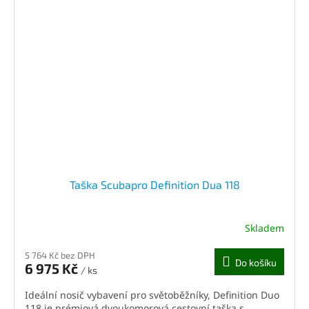
Taška Scubapro Definition Dua 118
Skladem
5 764 Kč bez DPH
Do košíku
6 975 Kč
/ ks
Ideální nosič vybavení pro světoběžníky, Definition Duo
118 je prémiová dvoukomorová cestovní taška s