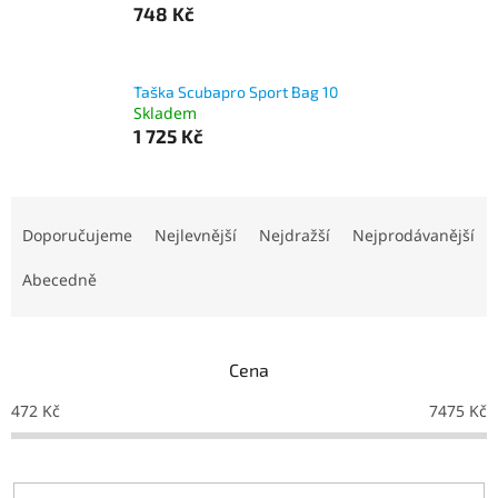
748 Kč
Taška Scubapro Sport Bag 10
Skladem
1 725 Kč
Ř
a
Doporučujeme
Nejlevnější
Nejdražší
Nejprodávanější
z
e
Abecedně
n
í
p
Cena
r
o
472
Kč
7475
Kč
d
u
k