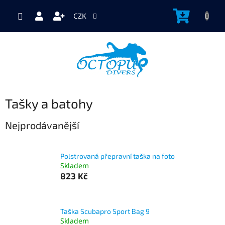
Přejít
na
NÁKUP
CZK
obsah
KOŠÍK
Tašky a batohy
Nejprodávanější
Polstrovaná přepravní taška na foto
Skladem
823 Kč
Taška Scubapro Sport Bag 9
Skladem