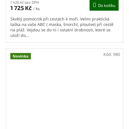
1 426 Kč bez DPH
Do košíku
1 725 Kč
/ ks
Skvělý pomocník při cestách k moři. Velmi praktická
taška na vaše ABC ( maska, šnorchl, ploutve) při cestě
na pláž. Vejdou se do ní i ostatní drobnosti, které se
uloží do...
Kód:
980
Novinka