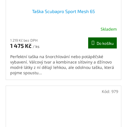
Taška Scubapro Sport Mesh 65
Skladem
1 219 Kč bez DPH
Do košíku
1 475 Kč
/ ks
Perfektní taška na šnorchlování nebo potápěčské
vybavení. Válcový tvar a kombinace síťoviny a džínovo
modré látky z ní dělají lehkou, ale odolnou tašku, která
pojme spoustu...
Kód:
979