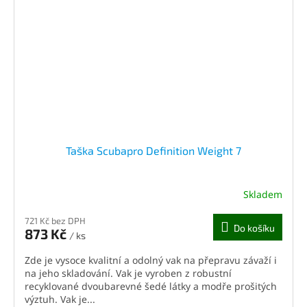
Taška Scubapro Definition Weight 7
Skladem
721 Kč bez DPH
Do košíku
873 Kč
/ ks
Zde je vysoce kvalitní a odolný vak na přepravu závaží i
na jeho skladování. Vak je vyroben z robustní
recyklované dvoubarevné šedé látky a modře prošitých
výztuh. Vak je...