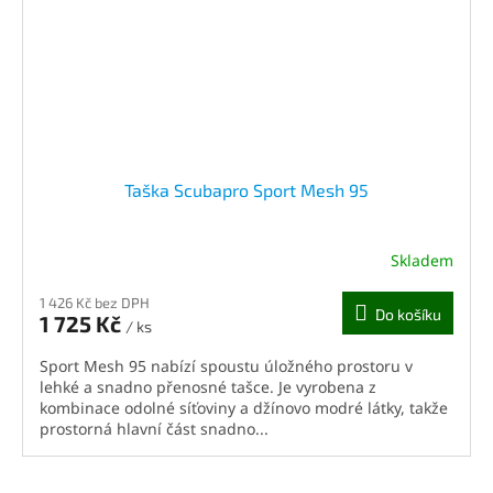
Taška Scubapro Sport Mesh 95
Skladem
1 426 Kč bez DPH
Do košíku
1 725 Kč
/ ks
Sport Mesh 95 nabízí spoustu úložného prostoru v
lehké a snadno přenosné tašce. Je vyrobena z
kombinace odolné síťoviny a džínovo modré látky, takže
prostorná hlavní část snadno...