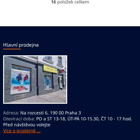
16
položek celkem
O
v
l
á
d
Z
a
á
c
p
Hlavní prodejna
í
a
p
t
r
í
v
k
y
v
ý
p
i
s
u
Adresa:
Na rozcestí 6, 190 00 Praha 3
Otevírací doba:
PO a ST 13-18, ÚT-PÁ 10-15.30, ČT 10 - 17 hod.
Před návštěvou volejte
Více o prodejně ...