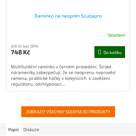
Ramínko na neoprén Scubapro
Skladem
618 Kč bez DPH
748 Kč
Do košíku
Multifunkční ramínko v černém provedení. Široké
nárameníky zabezpečují, že se neoprenu neprověsí
ramena, praktické háčky v kolejnicích k zavěšení
regulátoru, odchlypovací...
ZOBRAZIT VŠECHNY SOUVISEJÍCÍ PRODUKTY
Popis
Diskuze