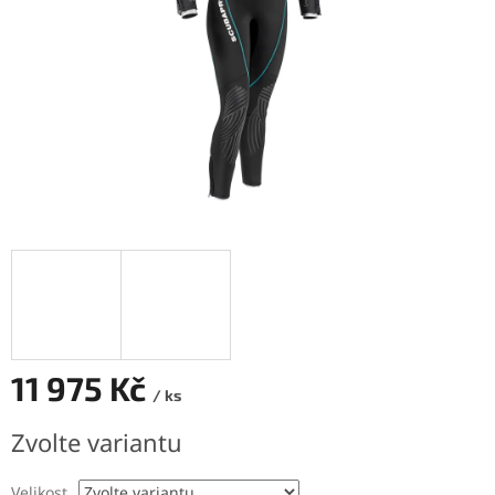
11 975 Kč
/ ks
Měrná
Zvolte variantu
cena:
Velikost