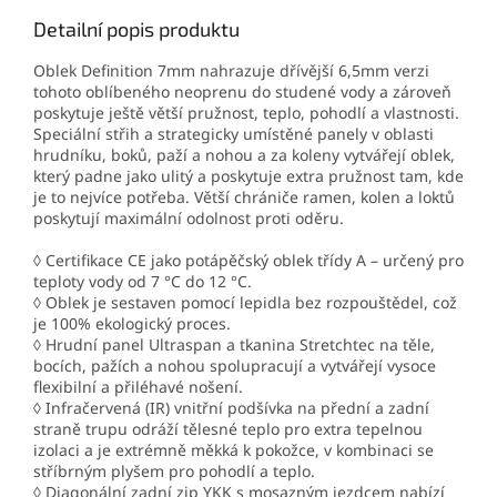
Detailní popis produktu
Oblek Definition 7mm nahrazuje dřívější 6,5mm verzi
tohoto oblíbeného neoprenu do studené vody a zároveň
poskytuje ještě větší pružnost, teplo, pohodlí a vlastnosti.
Speciální střih a strategicky umístěné panely v oblasti
hrudníku, boků, paží a nohou a za koleny vytvářejí oblek,
který padne jako ulitý a poskytuje extra pružnost tam, kde
je to nejvíce potřeba. Větší chrániče ramen, kolen a loktů
poskytují maximální odolnost proti oděru.
◊ Certifikace CE jako potápěčský oblek třídy A – určený pro
teploty vody od 7 °C do 12 °C.
◊ Oblek je sestaven pomocí lepidla bez rozpouštědel, což
je 100% ekologický proces.
◊ Hrudní panel Ultraspan a tkanina Stretchtec na těle,
bocích, pažích a nohou spolupracují a vytvářejí vysoce
flexibilní a přiléhavé nošení.
◊ Infračervená (IR) vnitřní podšívka na přední a zadní
straně trupu odráží tělesné teplo pro extra tepelnou
izolaci a je extrémně měkká k pokožce, v kombinaci se
stříbrným plyšem pro pohodlí a teplo.
◊ Diagonální zadní zip YKK s mosazným jezdcem nabízí