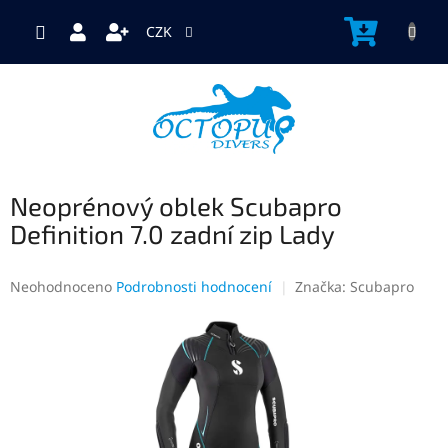
Přejít
na
NÁKUP
CZK
obsah
KOŠÍK
Neoprénový oblek Scubapro
Definition 7.0 zadní zip Lady
Průměrné
Neohodnoceno
Podrobnosti hodnocení
Značka:
Scubapro
hodnocení
produktu
je
0,0
z
5
hvězdiček.