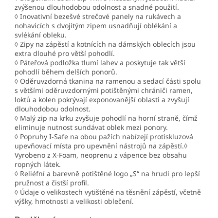
zvýšenou dlouhodobou odolnost a snadné použití.
◊ Inovativní bezešvé strečové panely na rukávech a
nohavicích s dvojitým zipem usnadňují oblékání a
svlékání obleku.
◊ Zipy na zápěstí a kotnících na dámských oblecích jsou
extra dlouhé pro větší pohodlí.
◊ Páteřová podložka tlumí lahev a poskytuje tak větší
pohodlí během delších ponorů.
◊ Oděruvzdorná tkanina na ramenou a sedací části spolu
s většími oděruvzdornými potištěnými chrániči ramen,
loktů a kolen pokrývají exponovanější oblasti a zvyšují
dlouhodobou odolnost.
◊ Malý zip na krku zvyšuje pohodlí na horní straně, čímž
eliminuje nutnost sundávat oblek mezi ponory.
◊ Popruhy I-Safe na obou pažích nabízejí protiskluzová
upevňovací místa pro upevnění nástrojů na zápěstí.◊
Vyrobeno z X-Foam, neoprenu z vápence bez obsahu
ropných látek.
◊ Reliéfní a barevně potištěné logo „S“ na hrudi pro lepší
pružnost a čistší profil.
◊ Údaje o velikostech vytištěné na těsnění zápěstí, včetně
výšky, hmotnosti a velikosti oblečení.