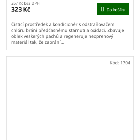
267 Kč bez DPH
323 Kč
Do košíku
Čistící prostředek a kondicionér s odstraňovačem
chlóru brání předčasnému stárnutí a oxidaci. Zbavuje
oblek veškerých pachů a regeneruje neoprenový
materiál tak, že zabrání...
Kód:
1704