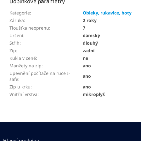
Doplňkové parametry
Kategorie
:
Obleky, rukavice, boty
Záruka
:
2 roky
Tloušťka neoprenu
:
7
Určení
:
dámský
Střih
:
dlouhý
Zip
:
zadní
Kukla v ceně
:
ne
Manžety na zip
:
ano
Upevnění počítače na ruce I-
ano
safe
:
Zip u krku
:
ano
Vnitřní vrstva
:
mikroplyš
Z
á
p
Hlavní prodejna