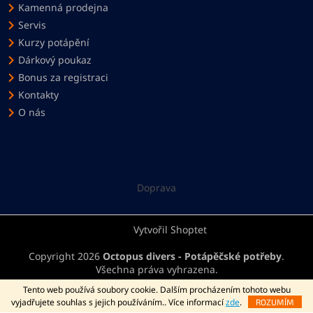
Kamenná prodejna
Servis
Kurzy potápění
Dárkový poukaz
Bonus za registraci
Kontakty
O nás
Doprava
Vytvořil Shoptet
Copyright 2026
Octopus divers - Potápěčské potřeby
.
Všechna práva vyhrazena.
Podle zákona o evidenci tržeb je prodávající povinen vystavit kupujícímu
Tento web používá soubory cookie. Dalším procházením tohoto webu
účtenku. Zároveň je povinen zaevidovat přijatou tržbu u správce daně
vyjadřujete souhlas s jejich používáním.. Více informací
zde
.
ROZUMÍM
online; v případě technického výpadku pak nejpozději do 48 hodin.