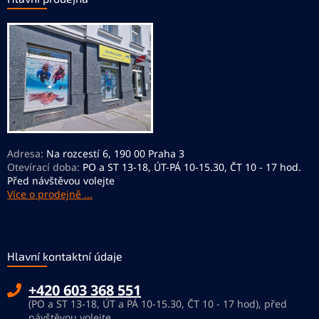
a
t
í
Adresa:
Na rozcestí 6, 190 00 Praha 3
Otevírací doba:
PO a ST 13-18, ÚT-PÁ 10-15.30, ČT 10 - 17 hod.
Před návštěvou volejte
Více o prodejně ...
Hlavní kontaktní údaje
+420 603 368 551
(PO a ST 13-18, ÚT a PÁ 10-15.30, ČT 10 - 17 hod), před
návštěvou volejte