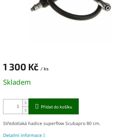
1 300 Kč
/ ks
Měrná
Skladem
cena:
Přidat do košíku
Středotlaká hadice superflow Scubapro 80 cm.
Detailní informace