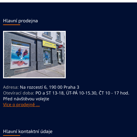
Z
á
p
Hlavní prodejna
a
t
í
Adresa:
Na rozcestí 6, 190 00 Praha 3
Otevírací doba:
PO a ST 13-18, ÚT-PÁ 10-15.30, ČT 10 - 17 hod.
Před návštěvou volejte
Více o prodejně ...
Hlavní kontaktní údaje