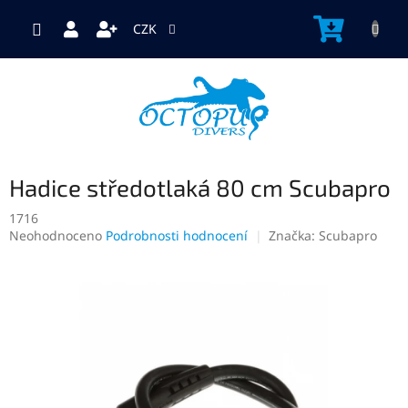
Přejít
na
NÁKUP
CZK
obsah
KOŠÍK
Hadice středotlaká 80 cm Scubapro
1716
Průměrné
Neohodnoceno
Podrobnosti hodnocení
Značka:
Scubapro
hodnocení
produktu
je
0,0
z
5
hvězdiček.