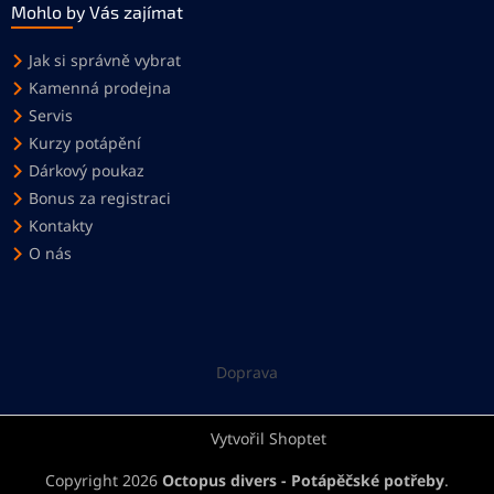
Mohlo by Vás zajímat
Jak si správně vybrat
Kamenná prodejna
Servis
Kurzy potápění
Dárkový poukaz
Bonus za registraci
Kontakty
O nás
Doprava
Vytvořil Shoptet
Copyright 2026
Octopus divers - Potápěčské potřeby
.