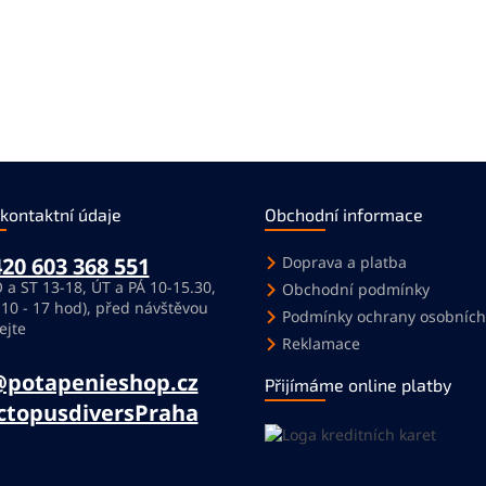
 kontaktní údaje
Obchodní informace
20 603 368 551
Doprava a platba
 a ST 13-18, ÚT a PÁ 10-15.30,
Obchodní podmínky
 10 - 17 hod), před návštěvou
Podmínky ochrany osobních
ejte
Reklamace
@potapenieshop.cz
Přijímáme online platby
ctopusdiversPraha