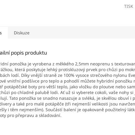
TISK
s
Diskuze
ailní popis produktu
idní ponožka je vyrobena z měkkého 2,5mm neoprenu s texturova
ážkou, která poskytuje lehký protiskluzový prvek pro chůzi po mok
bách lodí. Díky vnější straně ze 100% vysoce strečového nylonu Eve
ové vnitřní podšívce pro teplo a pohodlí můžete hybridní ponožku 
tř potápěčské boty pro větší teplo, jako vložku do ploutve nebo sa
chůzi po chladné palubě lodi. Ať už si vyberete cokoli, vaše nohy si 
lují. Tato ponožka se snadno nasazuje a svléká, je skvělou obuví i 
divery a také pro malé potápěče (tři nejmenší velikosti jsou navržen
ešly i těm nejmenším). Součástí balení je opakovaně použitelný lát
oty pro přepravu a skladování.