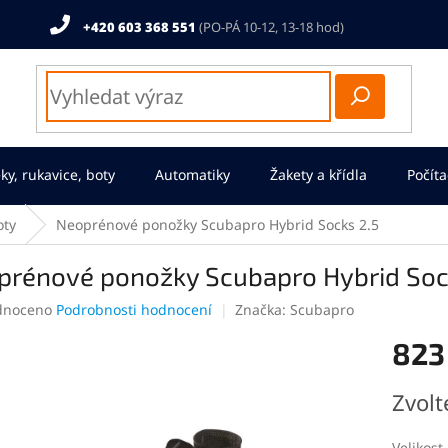
+420 603 368 551
ky, rukavice, boty
Automatiky
Žakety a křídla
Počíta
oty
Neoprénové ponožky Scubapro Hybrid Socks 2.5
prénové ponožky Scubapro Hybrid Soc
né
dnoceno
Podrobnosti hodnocení
Značka:
Scubapro
ení
823
tu
Měrná
Zvolt
cena:
ek.
Velikost