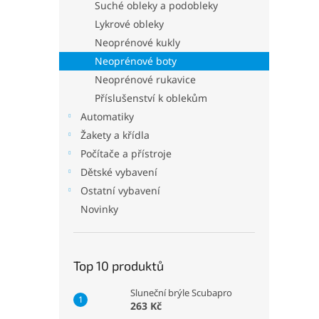
p
Suché obleky a podobleky
a
Lykrové obleky
n
Neoprénové kukly
e
Neoprénové boty
l
Neoprénové rukavice
Příslušenství k oblekům
Automatiky
Žakety a křídla
Počítače a přístroje
Dětské vybavení
Ostatní vybavení
Novinky
Top 10 produktů
Sluneční brýle Scubapro
263 Kč