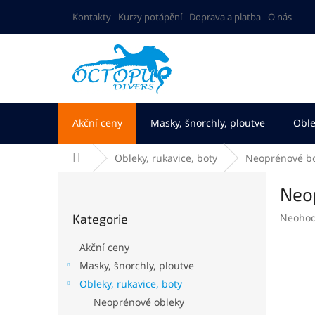
Přejít
Kontakty
Kurzy potápění
Doprava a platba
O nás
na
obsah
Akční ceny
Masky, šnorchly, ploutve
Oble
Domů
Obleky, rukavice, boty
Neoprénové b
P
Neo
o
Přeskočit
s
Průměr
Kategorie
Neoho
kategorie
t
hodnoc
r
produk
Akční ceny
a
je
Masky, šnorchly, ploutve
n
0,0
Obleky, rukavice, boty
z
n
5
í
Neoprénové obleky
hvězdič