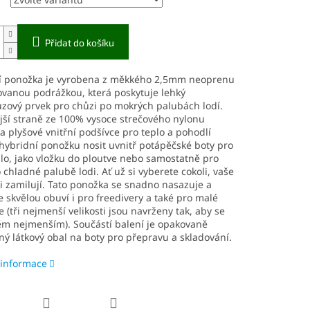
Přidat do košíku
í ponožka je vyrobena z měkkého 2,5mm neoprenu
ovanou podrážkou, která poskytuje lehký
uzový prvek pro chůzi po mokrých palubách lodí.
jší straně ze 100% vysoce strečového nylonu
 a plyšové vnitřní podšívce pro teplo a pohodlí
ybridní ponožku nosit uvnitř potápěčské boty pro
plo, jako vložku do ploutve nebo samostatně pro
 chladné palubě lodi. Ať už si vyberete cokoli, vaše
ji zamilují. Tato ponožka se snadno nasazuje a
je skvělou obuví i pro freedivery a také pro malé
 (tři nejmenší velikosti jsou navrženy tak, aby se
těm nejmenším). Součástí balení je opakovaně
ný látkový obal na boty pro přepravu a skladování.
 informace