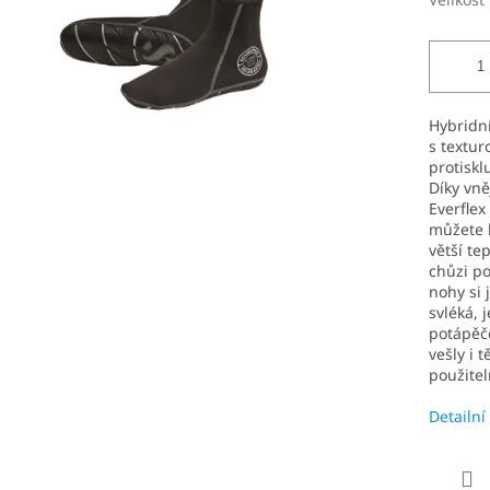
Hybridn
s textur
protiskl
Díky vně
Everflex
můžete h
větší te
chůzi po
nohy si 
svléká, 
potápěče
vešly i 
použitel
Detailní