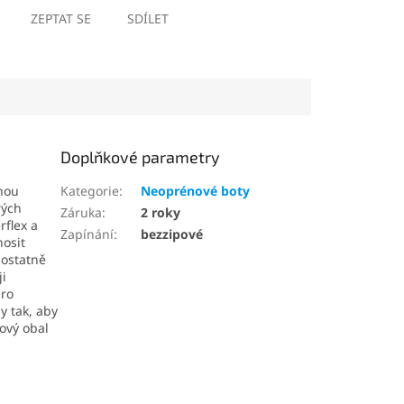
ZEPTAT SE
SDÍLET
Doplňkové parametry
nou
Kategorie
:
Neoprénové boty
rých
Záruka
:
2 roky
rflex a
Zapínání
:
bezzipové
nosit
mostatně
ji
pro
y tak, aby
kový obal