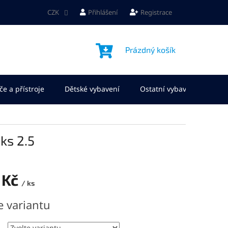
CZK
Přihlášení
Registrace
NÁKUPNÍ
Prázdný košík
KOŠÍK
če a přístroje
Dětské vybavení
Ostatní vybavení
No
ks 2.5
 Kč
/ ks
e variantu