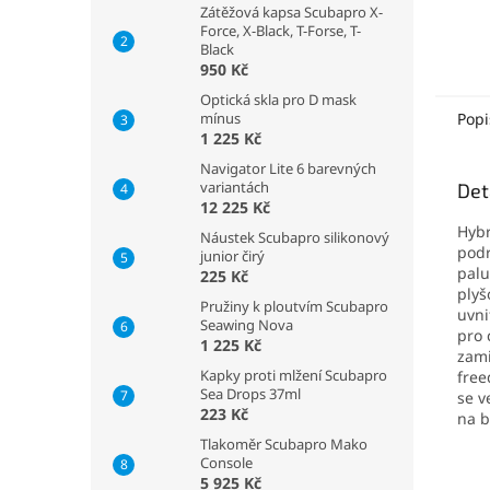
Zátěžová kapsa Scubapro X-
Force, X-Black, T-Forse, T-
Black
950 Kč
Optická skla pro D mask
mínus
Popi
1 225 Kč
Navigator Lite 6 barevných
variantách
Det
12 225 Kč
Hybr
Náustek Scubapro silikonový
podr
junior čirý
palu
225 Kč
plyš
Pružiny k ploutvím Scubapro
uvni
Seawing Nova
pro 
1 225 Kč
zami
Kapky proti mlžení Scubapro
free
Sea Drops 37ml
se v
223 Kč
na b
Tlakoměr Scubapro Mako
Console
5 925 Kč