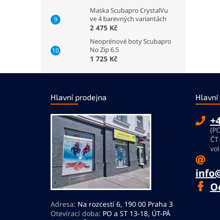
Maska Scubapro CrystalVu
ve 4 barevných variantách
2 475 Kč
Neoprénové boty Scubapro
No Zip 6.5
1 725 Kč
Z
á
Hlavní prodejna
Hlavní
p
a
+4
t
(PO
í
ČT
vol
info
O
Adresa:
Na rozcestí 6, 190 00 Praha 3
Otevírací doba:
PO a ST 13-18, ÚT-PÁ