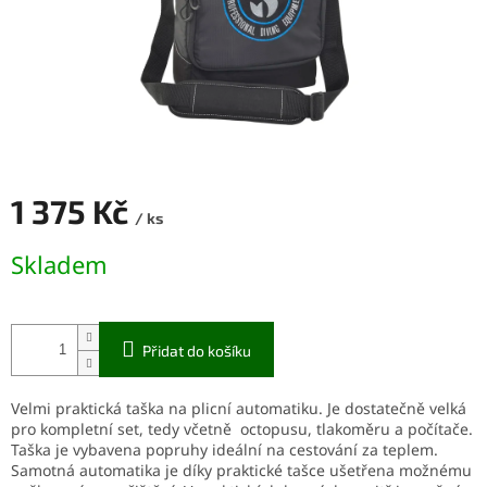
1 375 Kč
/ ks
Měrná
Skladem
cena:
Přidat do košíku
Velmi praktická taška na plicní automatiku. Je dostatečně velká
pro kompletní set, tedy včetně octopusu, tlakoměru a počítače.
Taška je vybavena popruhy ideální na cestování za teplem.
Samotná automatika je díky praktické tašce ušetřena možnému