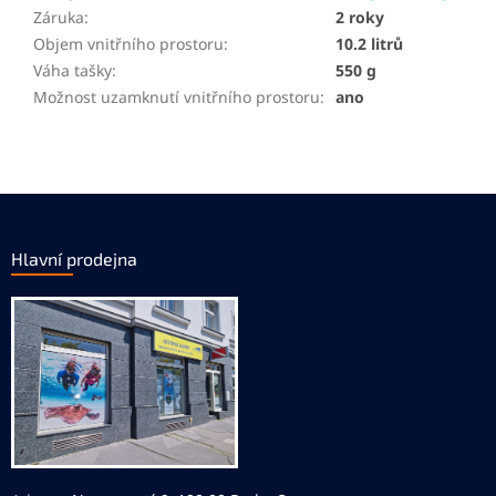
Záruka
:
2 roky
Objem vnitřního prostoru
:
10.2 litrů
Váha tašky
:
550 g
Možnost uzamknutí vnitřního prostoru
:
ano
Z
á
p
Hlavní prodejna
a
t
í