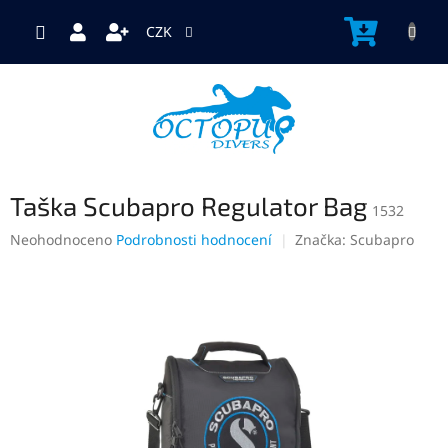
Přejít
na
NÁKUP
CZK
obsah
KOŠÍK
Taška Scubapro Regulator Bag
1532
Průměrné
Neohodnoceno
Podrobnosti hodnocení
Značka:
Scubapro
hodnocení
produktu
je
0,0
z
5
hvězdiček.