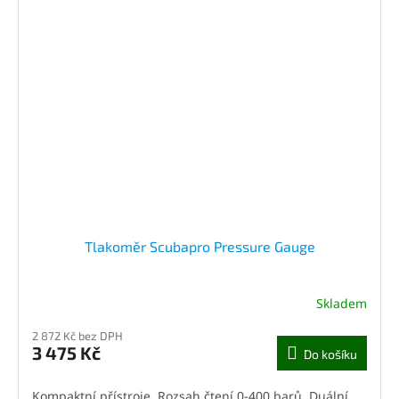
Tlakoměr Scubapro Pressure Gauge
Skladem
2 872 Kč bez DPH
3 475 Kč
Do košíku
Kompaktní přístroje. Rozsah čtení 0-400 barů. Duální