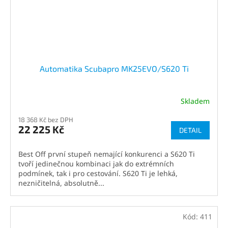
Automatika Scubapro MK25EVO/S620 Ti
Skladem
18 368 Kč bez DPH
22 225 Kč
DETAIL
Best Off první stupeň nemající konkurenci a S620 Ti
tvoří jedinečnou kombinaci jak do extrémních
podmínek, tak i pro cestování. S620 Ti je lehká,
nezničitelná, absolutně...
Kód:
411