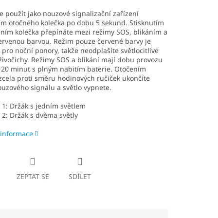
ze použít jako nouzové signalizační zařízení
ím otočného kolečka po dobu 5 sekund. Stisknutím
ním kolečka přepínáte mezi režimy SOS, blikáním a
ervenou barvou. Režim pouze červené barvy je
 pro noční ponory, takže neodplašíte světlocitlivé
ivočichy. Režimy SOS a blikání mají dobu provozu
 20 minut s plným nabitím baterie. Otočením
zcela proti směru hodinových ručiček ukončíte
uzového signálu a světlo vypnete.
 1: Držák s jedním světlem
 2: Držák s dvěma světly
 informace
ZEPTAT SE
SDÍLET