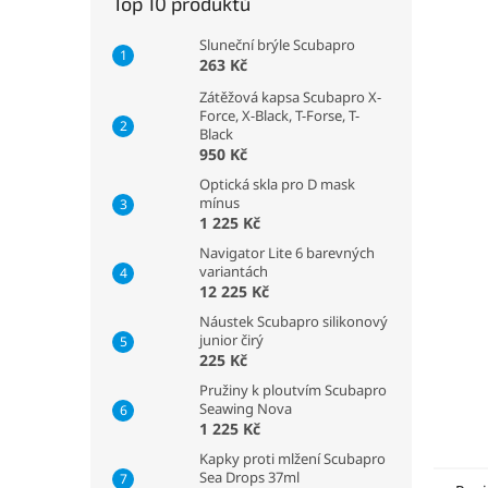
Top 10 produktů
Sluneční brýle Scubapro
263 Kč
Zátěžová kapsa Scubapro X-
Force, X-Black, T-Forse, T-
Black
950 Kč
Optická skla pro D mask
mínus
1 225 Kč
Navigator Lite 6 barevných
variantách
12 225 Kč
Náustek Scubapro silikonový
junior čirý
225 Kč
Pružiny k ploutvím Scubapro
Seawing Nova
1 225 Kč
Kapky proti mlžení Scubapro
Sea Drops 37ml