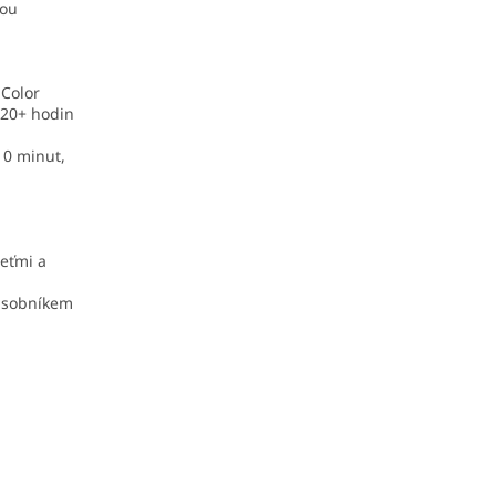
dou
 Color
 20+ hodin
10 minut,
jeťmi a
zásobníkem