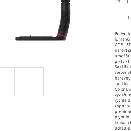
Podvodní
lumenů v
COB LED
barev) s
umožňuje
podvodní
SeaLife 
červenéh
barevný 
spektru 
Color Bo
vyvážený
rychlé a
zapnete/
přepínát
plynule
kroků a 
udržuje 