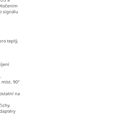
 Otočením
o signálu
ro teplý,
íjení
.
 míst. 90°
ostatní na
ichy.
adaptéry