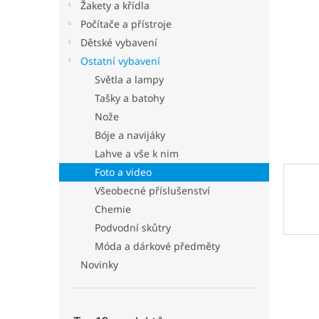
p
Žakety a křídla
a
Počítače a přístroje
n
Dětské vybavení
e
Ostatní vybavení
l
Světla a lampy
Tašky a batohy
Nože
Bóje a navijáky
Lahve a vše k nim
Foto a video
Všeobecné příslušenství
Chemie
Podvodní skůtry
Móda a dárkové předměty
Novinky