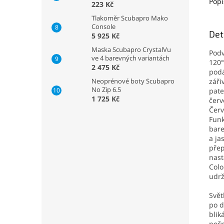
Popi
223 Kč
Tlakoměr Scubapro Mako
Console
Det
5 925 Kč
Maska Scubapro CrystalVu
Podv
ve 4 barevných variantách
120°
2 475 Kč
podá
Neoprénové boty Scubapro
záři
No Zip 6.5
pate
1 725 Kč
červ
Červ
Funk
bare
a ja
přep
nast
Colo
udrž
Svět
po d
blik
nočn