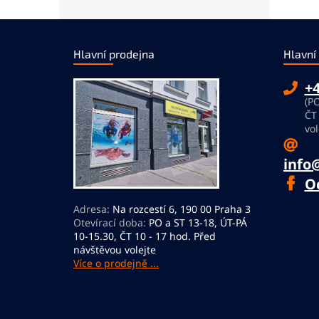
Z
á
Hlavní prodejna
Hlavní
p
a
+4
t
(PO
í
ČT
vol
info
O
Adresa:
Na rozcestí 6, 190 00 Praha 3
Otevírací doba:
PO a ST 13-18, ÚT-PÁ
10-15.30, ČT 10 - 17 hod. Před
návštěvou volejte
Více o prodejně ...