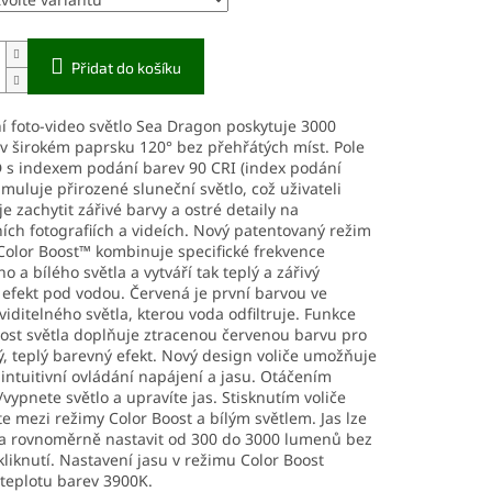
Přidat do košíku
 foto-video světlo Sea Dragon poskytuje 3000
 širokém paprsku 120° bez přehřátých míst. Pole
 s indexem podání barev 90 CRI (index podání
imuluje přirozené sluneční světlo, což uživateli
 zachytit zářivé barvy a ostré detaily na
ch fotografiích a videích. Nový patentovaný režim
Color Boost™ kombinuje specifické frekvence
o a bílého světla a vytváří tak teplý a zářivý
efekt pod vodou. Červená je první barvou ve
viditelného světla, kterou voda odfiltruje. Funkce
ost světla doplňuje ztracenou červenou barvu pro
, teplý barevný efekt. Nový design voliče umožňuje
 intuitivní ovládání napájení a jasu. Otáčením
vypnete světlo a upravíte jas. Stisknutím voliče
e mezi režimy Color Boost a bílým světlem. Jas lze
 a rovnoměrně nastavit od 300 do 3000 lumenů bez
kliknutí. Nastavení jasu v režimu Color Boost
teplotu barev 3900K.