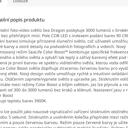
s
Diskuze
ailní popis produktu
odní foto-video světlo Sea Dragon poskytuje 3000 lumenů v širok
 bez přehřátých míst. Pole COB LED s indexem podání barev 90 CRI
ní barev) simuluje přirozené sluneční světlo, což uživateli umožňuj
vé barvy a ostré detaily na podvodních fotografiích a videích. Nový
ntovaný režim SeaLife Color Boost™ kombinuje specifické frekvenc
eného a bílého světla a vytváří tak teplý a zářivý barevný efekt pod
ená je první barvou ve spektru viditelného světla, kterou voda odfil
ce Color Boost světla doplňuje ztracenou červenou barvu pro vyváž
vný efekt. Nový design voliče umožňuje rychlé a intuitivní ovládán
su. Otáčením zapnete/vypnete světlo a upravíte jas. Stisknutím voli
ínáte mezi režimy Color Boost a bílým světlem. Jas lze plynule a 
avit od 300 do 3000 lumenů bez kroků a kliknutí. Nastavení jasu v 
r Boost
uje teplotu barev 3900K.
lo lze použít jako nouzové signalizační zařízení stisknutím otočnéh
obu 5 sekund. Stisknutím a uvolněním kolečka přepínáte mezi rež
áním a pouze červenou barvou. Režim pouze červené barvy je užite
í ponory, takže neodplašíte světlocitlivé mořské živočichy. Režimy 