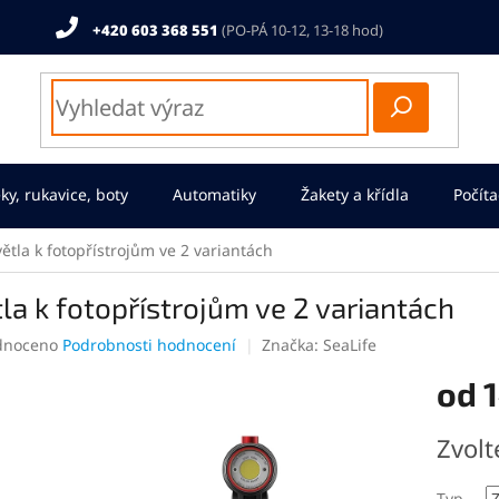
+420 603 368 551
ky, rukavice, boty
Automatiky
Žakety a křídla
Počíta
větla k fotopřístrojům ve 2 variantách
la k fotopřístrojům ve 2 variantách
né
dnoceno
Podrobnosti hodnocení
Značka:
SeaLife
ení
od
1
tu
Měrná
Zvolt
cena:
ek.
Typ