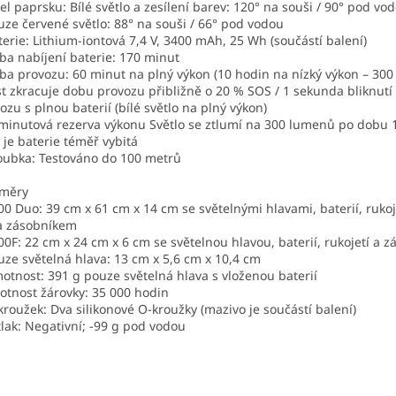
el paprsku: Bílé světlo a zesílení barev: 120° na souši / 90° pod vo
uze červené světlo: 88° na souši / 66° pod vodou
terie: Lithium-iontová 7,4 V, 3400 mAh, 25 Wh (součástí balení)
ba nabíjení baterie: 170 minut
ba provozu: 60 minut na plný výkon (10 hodin na nízký výkon – 300
t zkracuje dobu provozu přibližně o 20 % SOS / 1 sekunda bliknutí
ozu s plnou baterií (bílé světlo na plný výkon)
minutová rezerva výkonu Světlo se ztlumí na 300 lumenů po dobu 
 je baterie téměř vybitá
oubka: Testováno do 100 metrů
měry
00 Duo: 39 cm x 61 cm x 14 cm se světelnými hlavami, baterií, ruko
a zásobníkem
00F: 22 cm x 24 cm x 6 cm se světelnou hlavou, baterií, rukojetí a 
uze světelná hlava: 13 cm x 5,6 cm x 10,4 cm
otnost: 391 g pouze světelná hlava s vloženou baterií
votnost žárovky: 35 000 hodin
kroužek: Dva silikonové O-kroužky (mazivo je součástí balení)
tlak: Negativní; -99 g pod vodou