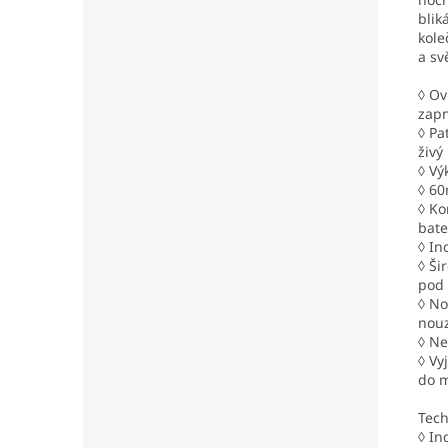
blik
kole
a sv
◊ Ov
zapn
◊ Pa
živý
◊ Vý
◊ 60
◊ Ko
bate
◊ In
◊ Ši
pod 
◊ No
nouz
◊ Ne
◊ Vy
do m
Tech
◊ In