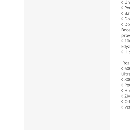
◊ Úh
◊ Po
◊ Ba
◊ Do
◊ Do
Boos
prov
◊ 10
když
◊ Hl
Roz
◊ 60
Ultr
◊ 30
◊ Po
◊ Hm
◊ Ži
◊ O-
◊ Vz