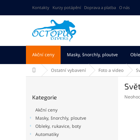
Přejít
Kontakty
Kurzy potápění
Doprava a platba
O nás
na
obsah
Akční ceny
Masky, šnorchly, ploutve
Oble
Domů
Ostatní vybavení
Foto a video
S
P
Svět
o
Přeskočit
s
Průměr
Kategorie
Neoho
kategorie
t
hodnoc
r
produk
Akční ceny
a
je
Masky, šnorchly, ploutve
n
0,0
Obleky, rukavice, boty
z
n
5
í
Automatiky
hvězdič