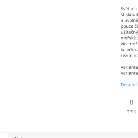
Světlo l
stisknut
a uvolně
pouze č
užitečný
mořské ž
více než
kolečka 
režim no
Varianta
Varianta
Detailní
TISK