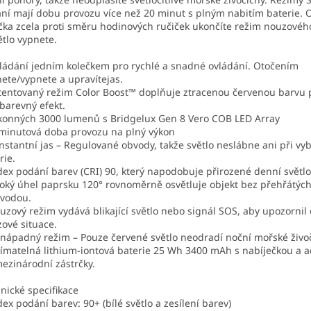
ání mají dobu provozu více než 20 minut s plným nabitím baterie.
čka zcela proti směru hodinových ručiček ukončíte režim nouzovéh
ětlo vypnete.
ládání jedním kolečkem pro rychlé a snadné ovládání. Otočením
ete/vypnete a upravítejas.
tentovaný režim Color Boost™ doplňuje ztracenou červenou barvu p
 barevný efekt.
konných 3000 lumenů s Bridgelux Gen 8 Vero COB LED Array
minutová doba provozu na plný výkon
nstantní jas – Regulované obvody, takže světlo neslábne ani při vyb
rie.
dex podání barev (CRI) 90, který napodobuje přirozené denní světlo
roký úhel paprsku 120° rovnoměrně osvětluje objekt bez přehřátých
vodou.
uzový režim vydává blikající světlo nebo signál SOS, aby upozornil 
ové situace.
nápadný režim – Pouze červené světlo neodradí noční mořské živoč
jímatelná lithium-iontová baterie 25 Wh 3400 mAh s nabíječkou a 
ezinárodní zástrčky.
nické specifikace
dex podání barev: 90+ (bílé světlo a zesílení barev)