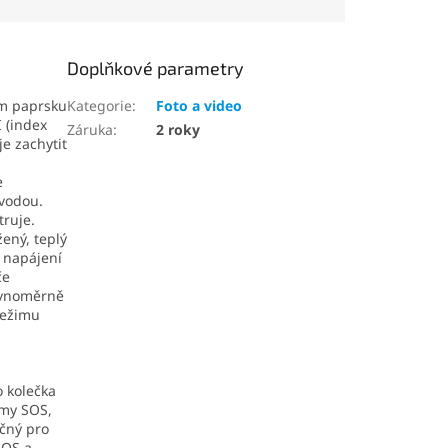
Doplňkové parametry
ém paprsku
Kategorie
:
Foto a video
 (index
Záruka
:
2 roky
e zachytit
e
 vodou.
truje.
ený, teplý
í napájení
če
rovnoměrně
režimu
o kolečka
imy SOS,
čný pro
SOS a