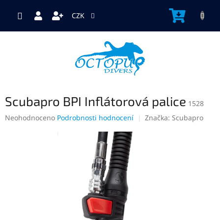
Přejít
na
NÁKUP
CZK
obsah
KOŠÍK
Scubapro BPI Inflátorová palice
1528
Průměrné
Neohodnoceno
Podrobnosti hodnocení
Značka:
Scubapro
hodnocení
produktu
je
0,0
z
5
hvězdiček.