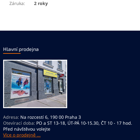
Záruka
:
2 roky
Z
á
p
Hlavní prodejna
a
t
í
Adresa:
Na rozcestí 6, 190 00 Praha 3
Otevírací doba:
PO a ST 13-18, ÚT-PÁ 10-15.30, ČT 10 - 17 hod.
Před návštěvou volejte
Více o prodejně ...