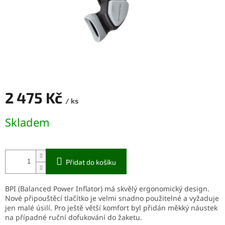
2 475 Kč
/ ks
Měrná
Skladem
cena:
Přidat do košíku
BPI (Balanced Power Inflator) má skvělý ergonomický design.
Nové připouštěcí tlačítko je velmi snadno použitelné a vyžaduje
jen malé úsilí. Pro ještě větší komfort byl přidán měkký náustek
na případné ruční dofukování do žaketu.