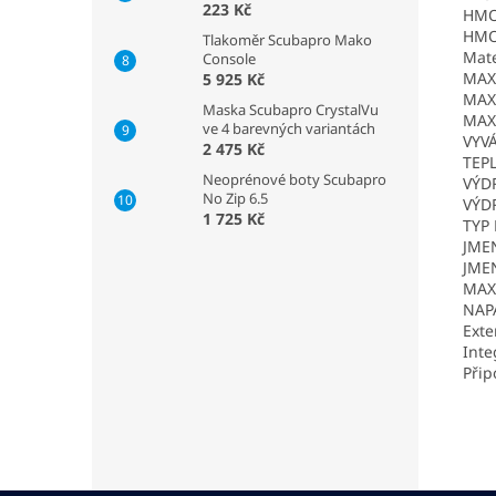
223 Kč
HMO
HMO
Tlakoměr Scubapro Mako
Mate
Console
MAX
5 925 Kč
MAX
Maska Scubapro CrystalVu
MAX
ve 4 barevných variantách
VYVÁ
2 475 Kč
TEPL
Neoprénové boty Scubapro
VÝD
No Zip 6.5
VÝDR
1 725 Kč
TYP 
JMEN
JME
MAX
NAPÁ
Exte
Inte
Přip