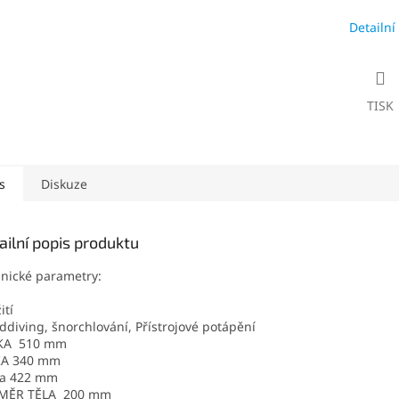
Detailní
TISK
s
Diskuze
ailní popis produktu
nické parametry:
ití
ddiving, šnorchlování, Přístrojové potápění
KA 510 mm
KA 340 mm
ka 422 mm
MĚR TĚLA 200 mm