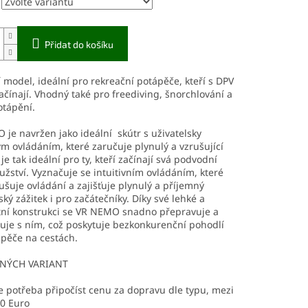
Přidat do košíku
 model, ideální pro rekreační potápěče, kteří s DPV
ačínají. Vhodný také pro freediving, šnorchlování a
otápění.
je navržen jako ideální skútr s uživatelsky
ým ovládáním, které zaručuje plynulý a vzrušující
 je tak ideální pro ty, kteří začínají svá podvodní
žství. Vyznačuje se intuitivním ovládáním, které
šuje ovládání a zajišťuje plynulý a příjemný
ký zážitek i pro začátečníky. Díky své lehké a
ní konstrukci se VR NEMO snadno přepravuje a
uje s ním, což poskytuje bezkonkurenční pohodlí
pěče na cestách.
VNÝCH VARIANT
e potřeba připočíst cenu za dopravu dle typu, mezi
50 Euro