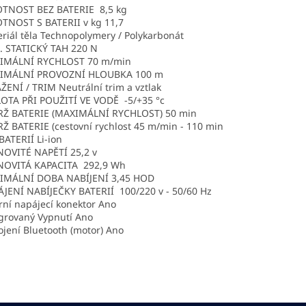
TNOST BEZ BATERIE 8,5 kg
TNOST S BATERII v kg 11,7
riál těla Technopolymery / Polykarbonát
. STATICKÝ TAH 220 N
IMÁLNÍ RYCHLOST 70 m/min
IMÁLNÍ PROVOZNÍ HLOUBKA 100 m
ŽENÍ / TRIM Neutrální trim a vztlak
OTA PŘI POUŽITÍ VE VODĚ -5/+35 °c
RŽ BATERIE (MAXIMÁLNÍ RYCHLOST) 50 min
Ž BATERIE (cestovní rychlost 45 m/min - 110 min
BATERIÍ Li-ion
OVITÉ NAPĚTÍ 25,2 v
NOVITÁ KAPACITA 292,9 Wh
IMÁLNÍ DOBA NABÍJENÍ 3,45 HOD
JENÍ NABÍJEČKY BATERIÍ 100/220 v - 50/60 Hz
rní napájecí konektor Ano
grovaný Vypnutí Ano
ojení Bluetooth (motor) Ano