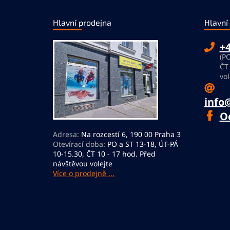
Z
á
Hlavní prodejna
Hlavní
p
a
+4
t
(PO
í
ČT
vol
info
O
Adresa:
Na rozcestí 6, 190 00 Praha 3
Otevírací doba:
PO a ST 13-18, ÚT-PÁ
10-15.30, ČT 10 - 17 hod. Před
návštěvou volejte
Více o prodejně ...