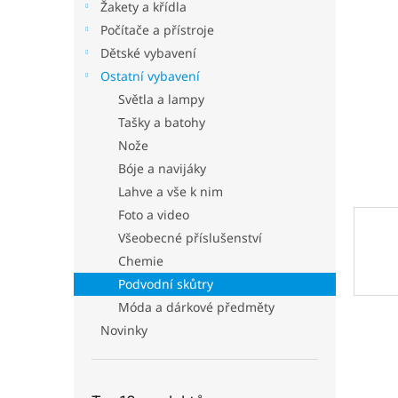
p
Žakety a křídla
a
Počítače a přístroje
n
Dětské vybavení
e
Ostatní vybavení
l
Světla a lampy
Tašky a batohy
Nože
Bóje a navijáky
Lahve a vše k nim
Foto a video
Všeobecné příslušenství
Chemie
Podvodní skůtry
Móda a dárkové předměty
Novinky