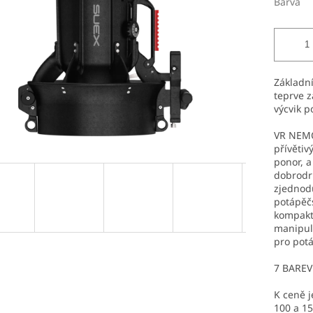
Barva
Základní
teprve z
výcvik p
VR NEMO 
přívětiv
ponor, a
dobrodru
zjednodu
potápěčs
kompakt
manipul
pro potá
7 BARE
K ceně j
100 a 1