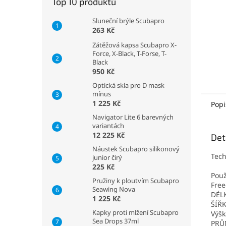
Top 10 produktů
Sluneční brýle Scubapro
263 Kč
Zátěžová kapsa Scubapro X-
Force, X-Black, T-Forse, T-
Black
950 Kč
Optická skla pro D mask
mínus
1 225 Kč
Popi
Navigator Lite 6 barevných
variantách
12 225 Kč
Det
Náustek Scubapro silikonový
Tech
junior čirý
225 Kč
Použ
Pružiny k ploutvím Scubapro
Free
Seawing Nova
DÉL
1 225 Kč
ŠÍŘ
Kapky proti mlžení Scubapro
Výš
Sea Drops 37ml
PRŮ