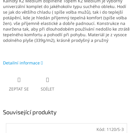
Kalhoty K2 Medium doplněné Topem K2 Medium je výborný
univerzální komplet do jakéhokoliv typu suchého obleku. Hodí
se jak do většího chladu ( spíše volba mužů), tak i do teplejší
potápění, kde je hledán příjemný tepelná komfort (spíše volba
žen). vše příjemně elastické a dobře padnoucí. Konstrukce na
navržena tak, aby při dlouhodobém používání nedošlo ke ztrátě
tepelného komfortu a pohodlí při pohybu. Materiál je z vysoce
odolného plyše (339g/m2), krásně prodyšný a pružný
Detailní informace
ZEPTAT SE
SDÍLET
Související produkty
Kód:
1120/S-3