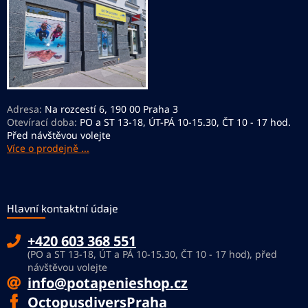
í
Adresa:
Na rozcestí 6, 190 00 Praha 3
Otevírací doba:
PO a ST 13-18, ÚT-PÁ 10-15.30, ČT 10 - 17 hod.
Před návštěvou volejte
Více o prodejně ...
Hlavní kontaktní údaje
+420 603 368 551
(PO a ST 13-18, ÚT a PÁ 10-15.30, ČT 10 - 17 hod), před
návštěvou volejte
info@potapenieshop.cz
OctopusdiversPraha