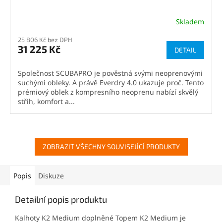
Skladem
25 806 Kč bez DPH
31 225 Kč
DETAIL
Společnost SCUBAPRO je pověstná svými neoprenovými
suchými obleky. A právě Everdry 4.0 ukazuje proč. Tento
prémiový oblek z kompresního neoprenu nabízí skvělý
střih, komfort a...
ZOBRAZIT VŠECHNY SOUVISEJÍCÍ PRODUKTY
Popis
Diskuze
Detailní popis produktu
Kalhoty K2 Medium doplněné Topem K2 Medium je