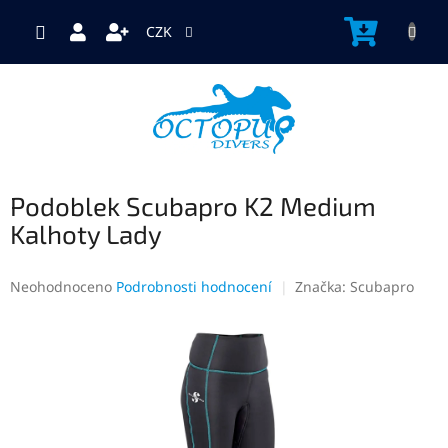
Přejít
na
NÁKUP
CZK
obsah
KOŠÍK
Podoblek Scubapro K2 Medium
Kalhoty Lady
Průměrné
Neohodnoceno
Podrobnosti hodnocení
Značka:
Scubapro
hodnocení
produktu
je
0,0
z
5
hvězdiček.