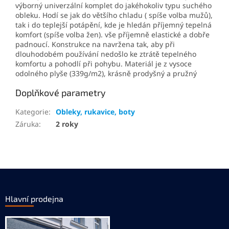
výborný univerzální komplet do jakéhokoliv typu suchého
obleku. Hodí se jak do většího chladu ( spíše volba mužů),
tak i do teplejší potápění, kde je hledán příjemný tepelná
komfort (spíše volba žen). vše příjemně elastické a dobře
padnoucí. Konstrukce na navržena tak, aby při
dlouhodobém používání nedošlo ke ztrátě tepelného
komfortu a pohodlí při pohybu. Materiál je z vysoce
odolného plyše (339g/m2), krásně prodyšný a pružný
Doplňkové parametry
Kategorie
:
Obleky, rukavice, boty
Záruka
:
2 roky
Z
á
p
Hlavní prodejna
a
t