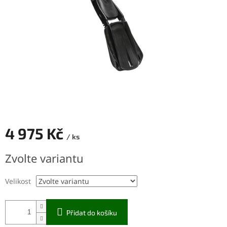
4 975 Kč
/ ks
Měrná
Zvolte variantu
cena:
Velikost
Přidat do košíku