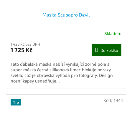
Maska Scubapro Devil
Skladem
1 426 Kč bez DPH
1 725 Kč
Do košíku
Tato ďábelská maska ​​nabízí vynikající zorné pole a
super měkká černá silikonová límec blokuje odrazy
světla, což je obrovská výhoda pro fotografy. Design
nosní kapsy usnadňuje...
Kód:
1444
Tip