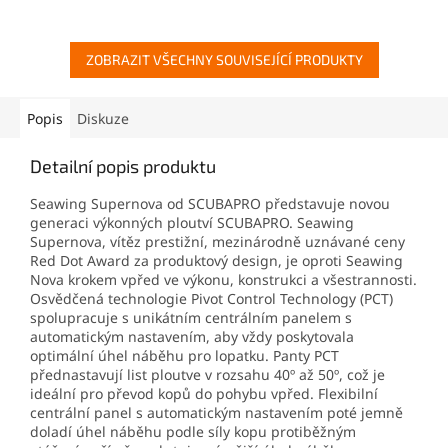
ZOBRAZIT VŠECHNY SOUVISEJÍCÍ PRODUKTY
Popis
Diskuze
Detailní popis produktu
Seawing Supernova od SCUBAPRO představuje novou
generaci výkonných ploutví SCUBAPRO. Seawing
Supernova, vítěz prestižní, mezinárodně uznávané ceny
Red Dot Award za produktový design, je oproti Seawing
Nova krokem vpřed ve výkonu, konstrukci a všestrannosti.
Osvědčená technologie Pivot Control Technology (PCT)
spolupracuje s unikátním centrálním panelem s
automatickým nastavením, aby vždy poskytovala
optimální úhel náběhu pro lopatku. Panty PCT
přednastavují list ploutve v rozsahu 40º až 50º, což je
ideální pro převod kopů do pohybu vpřed. Flexibilní
centrální panel s automatickým nastavením poté jemně
doladí úhel náběhu podle síly kopu protiběžným