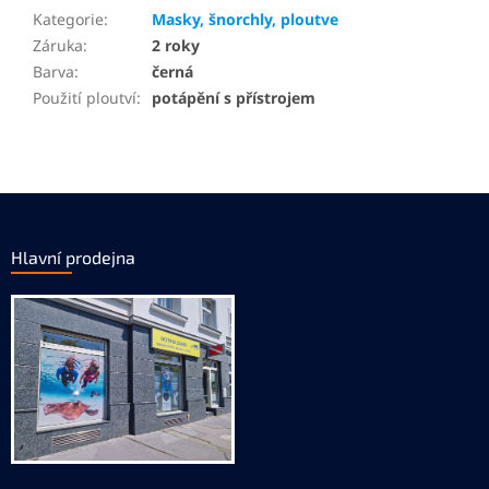
Kategorie
:
Masky, šnorchly, ploutve
Záruka
:
2 roky
Barva
:
černá
Použití ploutví
:
potápění s přístrojem
Z
á
p
Hlavní prodejna
a
t
í