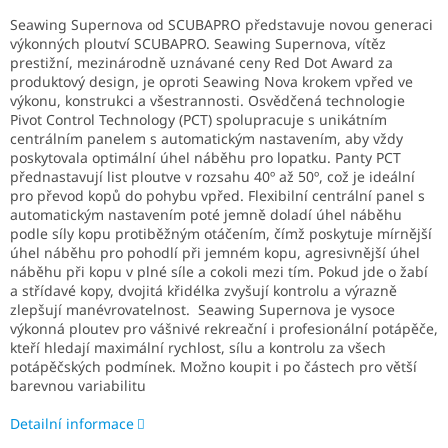
Seawing Supernova od SCUBAPRO představuje novou generaci
výkonných ploutví SCUBAPRO. Seawing Supernova, vítěz
prestižní, mezinárodně uznávané ceny Red Dot Award za
produktový design, je oproti Seawing Nova krokem vpřed ve
výkonu, konstrukci a všestrannosti. Osvědčená technologie
Pivot Control Technology (PCT) spolupracuje s unikátním
centrálním panelem s automatickým nastavením, aby vždy
poskytovala optimální úhel náběhu pro lopatku. Panty PCT
přednastavují list ploutve v rozsahu 40º až 50º, což je ideální
pro převod kopů do pohybu vpřed. Flexibilní centrální panel s
automatickým nastavením poté jemně doladí úhel náběhu
podle síly kopu protiběžným otáčením, čímž poskytuje mírnější
úhel náběhu pro pohodlí při jemném kopu, agresivnější úhel
náběhu při kopu v plné síle a cokoli mezi tím. Pokud jde o žabí
a střídavé kopy, dvojitá křidélka zvyšují kontrolu a výrazně
zlepšují manévrovatelnost. Seawing Supernova je vysoce
výkonná ploutev pro vášnivé rekreační i profesionální potápěče,
kteří hledají maximální rychlost, sílu a kontrolu za všech
potápěčských podmínek. Možno koupit i po částech pro větší
barevnou variabilitu
Detailní informace