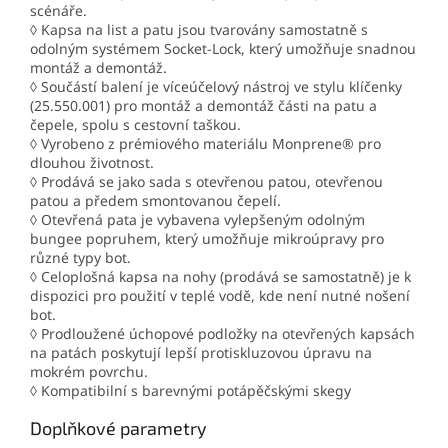
scénáře.
◊ Kapsa na list a patu jsou tvarovány samostatně s
odolným systémem Socket-Lock, který umožňuje snadnou
montáž a demontáž.
◊ Součástí balení je víceúčelový nástroj ve stylu klíčenky
(25.550.001) pro montáž a demontáž části na patu a
čepele, spolu s cestovní taškou.
◊ Vyrobeno z prémiového materiálu Monprene® pro
dlouhou životnost.
◊ Prodává se jako sada s otevřenou patou, otevřenou
patou a předem smontovanou čepelí.
◊ Otevřená pata je vybavena vylepšeným odolným
bungee popruhem, který umožňuje mikroúpravy pro
různé typy bot.
◊ Celoplošná kapsa na nohy (prodává se samostatně) je k
dispozici pro použití v teplé vodě, kde není nutné nošení
bot.
◊ Prodloužené úchopové podložky na otevřených kapsách
na patách poskytují lepší protiskluzovou úpravu na
mokrém povrchu.
◊ Kompatibilní s barevnými potápěčskými skegy
Doplňkové parametry