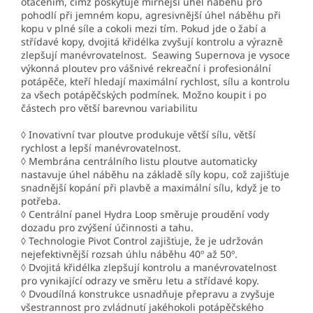
otáčením, čímž poskytuje mírnější úhel náběhu pro
pohodlí při jemném kopu, agresivnější úhel náběhu při
kopu v plné síle a cokoli mezi tím. Pokud jde o žabí a
střídavé kopy, dvojitá křidélka zvyšují kontrolu a výrazně
zlepšují manévrovatelnost. Seawing Supernova je vysoce
výkonná ploutev pro vášnivé rekreační i profesionální
potápěče, kteří hledají maximální rychlost, sílu a kontrolu
za všech potápěčských podmínek. Možno koupit i po
částech pro větší barevnou variabilitu
◊ Inovativní tvar ploutve produkuje větší sílu, větší
rychlost a lepší manévrovatelnost.
◊ Membrána centrálního listu ploutve automaticky
nastavuje úhel náběhu na základě síly kopu, což zajišťuje
snadnější kopání při plavbě a maximální sílu, když je to
potřeba.
◊ Centrální panel Hydra Loop směruje proudění vody
dozadu pro zvýšení účinnosti a tahu.
◊ Technologie Pivot Control zajišťuje, že je udržován
nejefektivnější rozsah úhlu náběhu 40º až 50º.
◊ Dvojitá křidélka zlepšují kontrolu a manévrovatelnost
pro vynikající odrazy ve směru letu a střídavé kopy.
◊ Dvoudílná konstrukce usnadňuje přepravu a zvyšuje
všestrannost pro zvládnutí jakéhokoli potápěčského