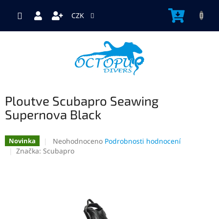
Přejít
na
NÁKUP
CZK
obsah
KOŠÍK
Ploutve Scubapro Seawing
Supernova Black
Průměrné
Neohodnoceno
Podrobnosti hodnocení
Novinka
hodnocení
Značka:
Scubapro
produktu
je
0,0
z
5
hvězdiček.