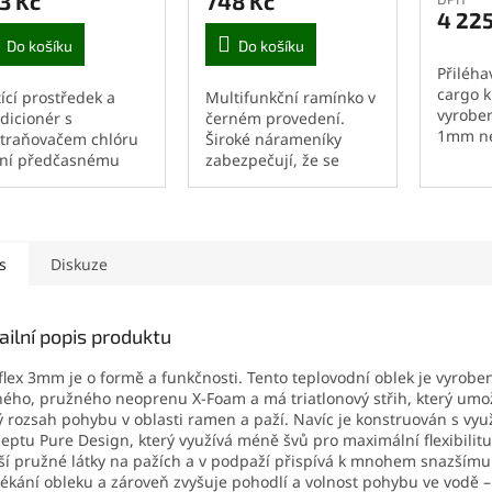
3 Kč
748 Kč
je
4 225
3,3
Do košíku
Do košíku
z
5
Přiléha
hvězdič
cargo k
tící prostředek a
Multifunkční ramínko v
vyroben
dicionér s
černém provedení.
1mm ne
traňovačem chlóru
Široké nárameníky
a pruž
ní předčasnému
zabezpečují, že se
Uvnitř 
rnutí a oxidaci.
neoprenu neprověsí
podšívk
vuje oblek
ramena, praktické
zahřeje
kerých pachů
háčky v kolejnicích k
plyšová.
egeneruje
zavěšení regulátoru,
s
prenový materiál
Diskuze
odchlypovací...
, že zabrání...
ailní popis produktu
lex 3mm je o formě a funkčnosti. Tento teplovodní oblek je vyrobe
ého, ​​pružného neoprenu X-Foam a má triatlonový střih, který um
ý rozsah pohybu v oblasti ramen a paží. Navíc je konstruován s vyu
eptu Pure Design, který využívá méně švů pro maximální flexibilitu
ší pružné látky na pažích a v podpaží přispívá k mnohem snazšímu
lékání obleku a zároveň zvyšuje pohodlí a volnost pohybu ve vodě –