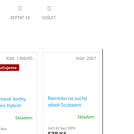
ZEPTAT SE
SDÍLET
Kód:
1366/XS-
Kód:
2067
učujeme
Ramínko na suchý
nové šortky
oblek Scubapro
ro Hybrid
Shorty Lady
Skladem
Skladem
né
ení
445 Kč bez DPH
 bez
tu
538 Kč