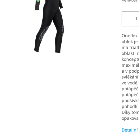
Oneflex 
oblek je
má triat
oblasti 
konceptu
maximáln
a v pod
svlékání
ve vodě 
potápěči
potápěč
podšívka
pohodlí 
Díky to
opakovan
Detailní