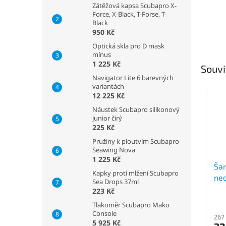
Zátěžová kapsa Scubapro X-
Force, X-Black, T-Forse, T-
Black
950 Kč
Optická skla pro D mask
mínus
1 225 Kč
Souvi
Navigator Lite 6 barevných
variantách
12 225 Kč
Náustek Scubapro silikonový
junior čirý
225 Kč
Pružiny k ploutvím Scubapro
Seawing Nova
1 225 Kč
Ša
Kapky proti mlžení Scubapro
neo
Sea Drops 37ml
obl
223 Kč
Tlakoměr Scubapro Mako
Console
267
5 925 Kč