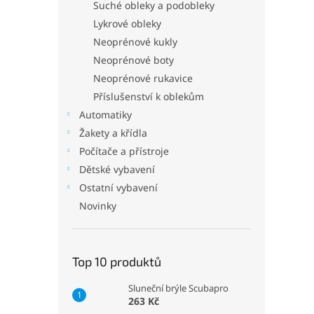
p
Suché obleky a podobleky
a
Lykrové obleky
n
Neoprénové kukly
e
Neoprénové boty
l
Neoprénové rukavice
Příslušenství k oblekům
Automatiky
Žakety a křídla
Počítače a přístroje
Dětské vybavení
Ostatní vybavení
Novinky
Top 10 produktů
Sluneční brýle Scubapro
263 Kč