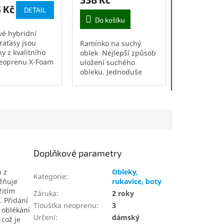
 Kč
DETAIL
Do košíku
vé hybridní
ek.
raťasy jsou
Ramínko na suchý
y z kvalitního
oblek Nejlepší způsob
oprenu X-Foam
uložení suchého
ného nylonu.
obleku. Jednoduše
je mikroplyšová
zachyťte botičky
a, která kraťasy
suchého obleku mezi
 a zútulní. Tato
tyče a pověste jej
..
hlavou dolů.
Doplňkové parametry
n z
Obleky,
Kategorie
:
ožňuje
rukavice, boty
žitím
Záruka
:
2 roky
. Přidání
Tloušťka neoprenu
:
3
 oblékání
Určení
:
dámský
 což je