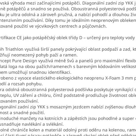
vská výhoda mezi začínajícími potápěči. Diagonální zadní zip YKK 
ině potápěčů a snadno se používá. Oboustranná polyesterová podš
ku je ultra odolná a zároveň pružná, a nabízí pohodlí a dlouhou živ
intenzivním používání. Díky tomu je ideálním neoprenovým obleke
ované použití ve výcvikových centrech a půjčovnách.
rtifikace CE jako potápěčský oblek třídy D – určený pro teploty vody
řih Triathlon využívá širší panely pokrývající oblast podpaží a zad, k
žňují neomezený pohyb paží a ramen.
ncept Pure Design využívá méně švů a panelů pro maximální flexibi
latá loga na obou pažích/ramenech s barevným kódováním velikost
em umožňují snadnou identifikaci.
robeno z vysoce elastického ekologického neoprenu X-Foam 3 mm 
dlí a rozsah pohybu.
tra odolná oboustranná polyesterová podšívka poskytuje vynikající 
 teplu, UV záření a chlóru, čímž podstatně prodlužuje životnost obl
kovaném používání.
agonální zadní zip YKK s mosazným jezdcem nabízí zvýšenou dlo
nost a snadné použití.
dnoduché manžety na kotnících a zápěstích jsou pohodlné a super e
usnadňuje navlékání a svlékání.
olné chrániče kolen a materiál odolný proti oděru na kolenou, ra
cí části tlumí nárazy potápěče a zároveň chrání oblek před oděrka