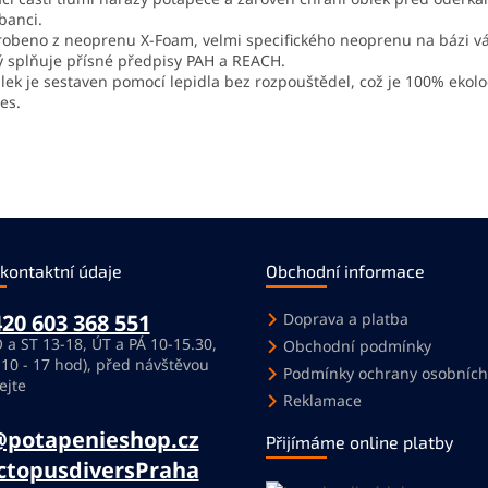
banci.
robeno z neoprenu X-Foam, velmi specifického neoprenu na bázi v
ý splňuje přísné předpisy PAH a REACH.
lek je sestaven pomocí lepidla bez rozpouštědel, což je 100% ekolo
es.
 kontaktní údaje
Obchodní informace
20 603 368 551
Doprava a platba
 a ST 13-18, ÚT a PÁ 10-15.30,
Obchodní podmínky
 10 - 17 hod), před návštěvou
Podmínky ochrany osobních
ejte
Reklamace
@potapenieshop.cz
Přijímáme online platby
ctopusdiversPraha