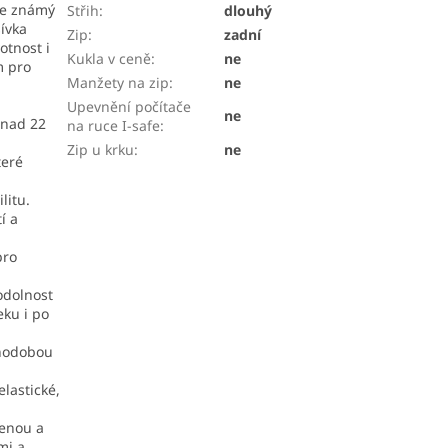
je známý
Střih
:
dlouhý
ívka
Zip
:
zadní
otnost i
Kukla v ceně
:
ne
m pro
Manžety na zip
:
ne
Upevnění počítače
ne
 nad 22
na ruce I-safe
:
Zip u krku
:
ne
teré
litu.
í a
pro
odolnost
eku i po
uhodobou
lastické,
menou a
mi a