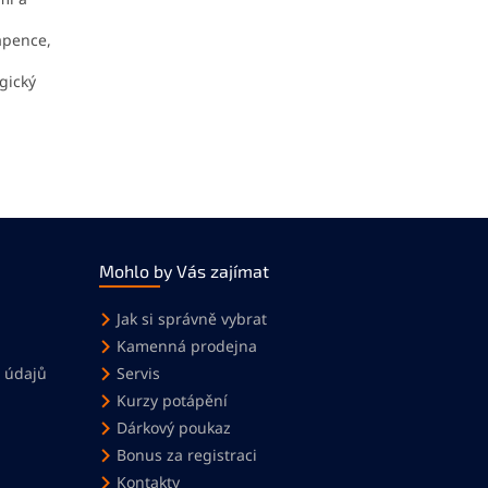
ápence,
gický
Mohlo by Vás zajímat
Jak si správně vybrat
Kamenná prodejna
 údajů
Servis
Kurzy potápění
Dárkový poukaz
Bonus za registraci
Kontakty