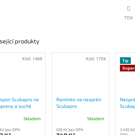
TISK
sející produkty
Kód:
1468
Kód:
1704
Tip
Dopor
mpon Scubapro na
Ramínko na neoprén
Neopré
preny a suché
Scubapro
Scubap
eky
Cargo 
Skladem
Skladem
Průměr
hodnoc
 Kč bez DPH
618 Kč bez DPH
3 492 Kč
produk
DPH