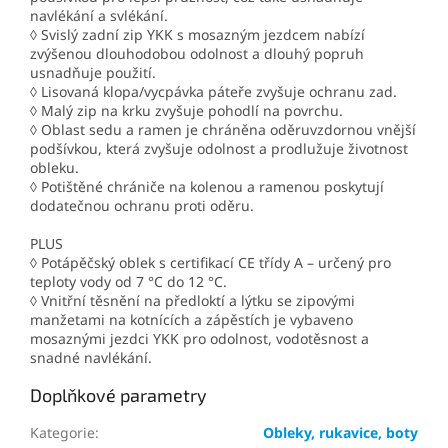
navlékání a svlékání.
◊ Svislý zadní zip YKK s mosazným jezdcem nabízí
zvýšenou dlouhodobou odolnost a dlouhý popruh
usnadňuje použití.
◊ Lisovaná klopa/vycpávka páteře zvyšuje ochranu zad.
◊ Malý zip na krku zvyšuje pohodlí na povrchu.
◊ Oblast sedu a ramen je chráněna oděruvzdornou vnější
podšívkou, která zvyšuje odolnost a prodlužuje životnost
obleku.
◊ Potištěné chrániče na kolenou a ramenou poskytují
dodatečnou ochranu proti oděru.
PLUS
◊ Potápěčský oblek s certifikací CE třídy A – určený pro
teploty vody od 7 °C do 12 °C.
◊ Vnitřní těsnění na předloktí a lýtku se zipovými
manžetami na kotnících a zápěstích je vybaveno
mosaznými jezdci YKK pro odolnost, vodotěsnost a
snadné navlékání.
Doplňkové parametry
Kategorie
:
Obleky, rukavice, boty