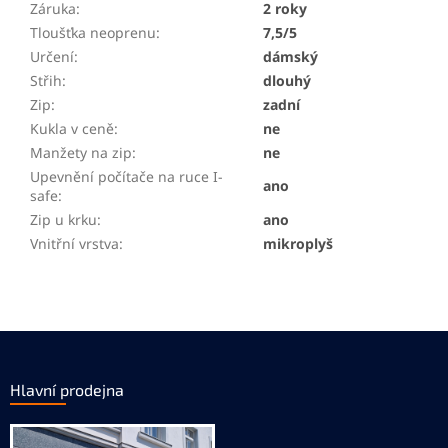
Záruka
:
2 roky
Tloušťka neoprenu
:
7,5/5
Určení
:
dámský
Střih
:
dlouhý
Zip
:
zadní
Kukla v ceně
:
ne
Manžety na zip
:
ne
Upevnění počítače na ruce I-
ano
safe
:
Zip u krku
:
ano
Vnitřní vrstva
:
mikroplyš
Z
á
p
Hlavní prodejna
a
t