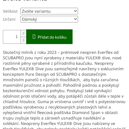
Velikost
Určení
Přidat do košíku
Skutečný milník z roku 2023 – prémiové neopren Everflex od
SCUBAPRO jsou nyní vyrobeny z materiálu YULEX® dive, nové
rostlinné pěny vyrobené z přírodního kaučuku. Neopreny
Everflex YULEX® Dive jsou samozřejmě navrženy s exkluzivním
konceptem Pure Design od SCUBAPRO s dostatečným
množstvím panelů o různých tloušťkách, aby byla zaručena
maximální pružnost a pohodlí. Pohodlně padnou a poskytují
bezkonkurenční volnost pohybu. Poskytují také vynikající
odolnost proti stlačení vody, aby potápěči zůstali déle v teple v
chladné hloubce. Guma je vrstvena uvnitř i vně s polyesterovou
podšívkou vyrobenou z recyklovaných plastových lahví a
vylepšená vnitřní fleecová podšívka Diamond Span v oblasti
trupu zvyšuje teplo a zároveň usnadňuje navlékání a
svlékání. Neopreny Everflex YULEX® Dive jsou nabízeny ve
třech tloušťkách, aby pokryly prakticky každý potápěčský scénář,