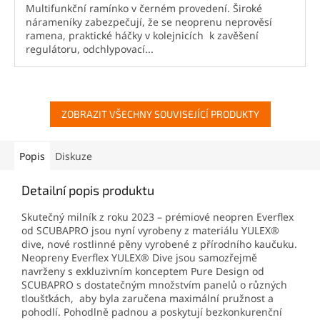
Multifunkční ramínko v černém provedení. Široké
nárameníky zabezpečují, že se neoprenu neprověsí
ramena, praktické háčky v kolejnicích k zavěšení
regulátoru, odchlypovací...
ZOBRAZIT VŠECHNY SOUVISEJÍCÍ PRODUKTY
Popis
Diskuze
Detailní popis produktu
Skutečný milník z roku 2023 – prémiové neopren Everflex
od SCUBAPRO jsou nyní vyrobeny z materiálu YULEX®
dive, nové rostlinné pěny vyrobené z přírodního kaučuku.
Neopreny Everflex YULEX® Dive jsou samozřejmě
navrženy s exkluzivním konceptem Pure Design od
SCUBAPRO s dostatečným množstvím panelů o různých
tloušťkách, aby byla zaručena maximální pružnost a
pohodlí. Pohodlně padnou a poskytují bezkonkurenční