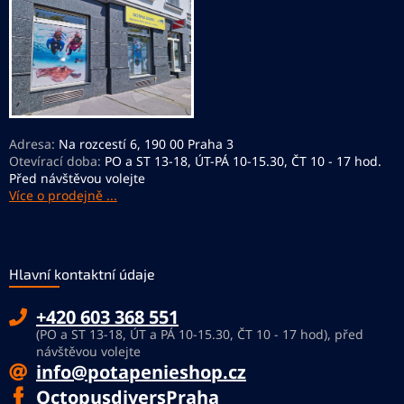
í
Adresa:
Na rozcestí 6, 190 00 Praha 3
Otevírací doba:
PO a ST 13-18, ÚT-PÁ 10-15.30, ČT 10 - 17 hod.
Před návštěvou volejte
Více o prodejně ...
Hlavní kontaktní údaje
+420 603 368 551
(PO a ST 13-18, ÚT a PÁ 10-15.30, ČT 10 - 17 hod), před
návštěvou volejte
info@potapenieshop.cz
OctopusdiversPraha