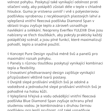
volnost pohybu. Poskytují také vynikající odolnost proti
stlačení vody, aby potápěči zůstali déle v teple v chladné
hloubce. Guma je vrstvena uvnitř i vně s polyesterovou
podšívkou vyrobenou z recyklovaných plastových lahví a
vylepšená vnitřní fleecová podšívka Diamond Span v
oblasti trupu zvyšuje teplo a zároveň usnadňuje
navlékání a svlékání. Neopreny Everflex YULEX® Dive jsou
nabízeny ve třech tloušťkách, aby pokryly prakticky každý
potápěčský scénář, a jsou plné funkcí, které maximalizují
pohodlí, teplo a snadné použití.
◊ Koncept Pure Design využívá méně švů a panelů pro
maximální rozsah pohybu.
◊ Panely s různou tloušťkou poskytují vynikající kombinaci
tepla a flexibility.
◊ Inovativní předtvarovaný design zajišťuje vynikající
přizpůsobení většině tvarů postavy.
◊ Dvojitě slepé prošívání vnějších švů je odolné a
vodotěsné a jednoduché slepé prošívání vnitřních švů je
pohodlné na holou kůži.
◊ Vylepšená hřejivá a vodu odvádějící vnitřní fleecová
podšívka Blue Diamond Span zvyšuje ochranu před
studenou vodou. Je kombinována s druhou černou
podšívkou pro lepší pružnost, což také usnadňuje