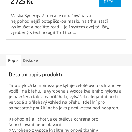
2 725 Kč
DETAIL
Maska Synergy 2, která je označována za
nejpohodlnější potápěčskou masku na trhu, stačí
vyzkoušet a pocítíte rozdíl. Její systém dvojité lišty,
vyrobený s technologií Trufit od...
Popis
Diskuze
Detailní popis produktu
Tato stylová kombinéza poskytuje celotělovou ochranu ve
vodě i na břehu. Je vyrobena z vysoce kvalitního nylonu a
je navržena tak, aby přiléhala, vytvářela elegantní profil
ve vodě a přiléhavý vzhled na břehu. Ideální pro
samostatné použití nebo jako první vrstva pod neopren.
◊ Pohodlná a lichotivá celotělová ochrana pro
šnorchlování nebo plavání
◊ Vyrobeno z vysoce kvalitní nylonové tkaniny