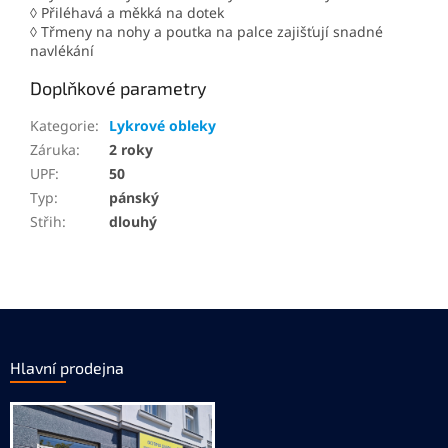
◊ Přiléhavá a měkká na dotek
◊ Třmeny na nohy a poutka na palce zajišťují snadné
navlékání
Doplňkové parametry
Kategorie
:
Lykrové obleky
Záruka
:
2 roky
UPF
:
50
Typ
:
pánský
Střih
:
dlouhý
Z
á
p
Hlavní prodejna
a
t
í