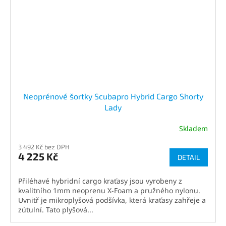
Neoprénové šortky Scubapro Hybrid Cargo Shorty
Lady
Skladem
Průměrné
hodnocení
3 492 Kč bez DPH
produktu
4 225 Kč
DETAIL
je
3,3
z
Přiléhavé hybridní cargo kraťasy jsou vyrobeny z
5
kvalitního 1mm neoprenu X-Foam a pružného nylonu.
hvězdiček.
Uvnitř je mikroplyšová podšívka, která kraťasy zahřeje a
zútulní. Tato plyšová...