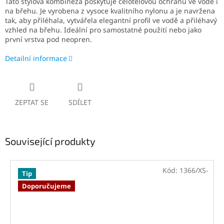
Tato stylová kombinéza poskytuje celotělovou ochranu ve vodě i
na břehu. Je vyrobena z vysoce kvalitního nylonu a je navržena
tak, aby přiléhala, vytvářela elegantní profil ve vodě a přiléhavý
vzhled na břehu. Ideální pro samostatné použití nebo jako
první vrstva pod neopren.
Detailní informace
ZEPTAT SE
SDÍLET
Související produkty
Kód:
1366/XS-
Tip
Doporučujeme