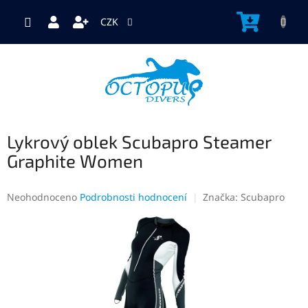
Přejít
na
NÁKUP
CZK
obsah
KOŠÍK
Lykrový oblek Scubapro Steamer
Graphite Women
Průměrné
Neohodnoceno
Podrobnosti hodnocení
Značka:
Scubapro
hodnocení
produktu
je
0,0
z
5
hvězdiček.