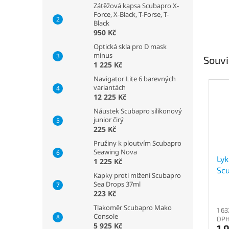
Zátěžová kapsa Scubapro X-
Force, X-Black, T-Forse, T-
Black
950 Kč
Optická skla pro D mask
mínus
Souvi
1 225 Kč
Navigator Lite 6 barevných
variantách
12 225 Kč
Náustek Scubapro silikonový
junior čirý
225 Kč
Pružiny k ploutvím Scubapro
Seawing Nova
Lyk
1 225 Kč
Scu
Kapky proti mlžení Scubapro
Wo
Sea Drops 37ml
UP
223 Kč
Tlakoměr Scubapro Mako
1 63
Console
DP
5 925 Kč
1 