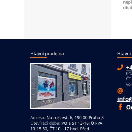
nepř
dbal
Z
á
Hlavní prodejna
Hlavní
p
a
+4
t
(PO
í
ČT
vol
info
O
Adresa:
Na rozcestí 6, 190 00 Praha 3
Otevírací doba:
PO a ST 13-18, ÚT-PÁ
10-15.30, ČT 10 - 17 hod. Před