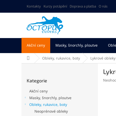
Přejít
Kontakty
Kurzy potápění
Doprava a platba
O nás
na
obsah
Akční ceny
Masky, šnorchly, ploutve
Oble
Domů
Obleky, rukavice, boty
Lykrové obleky
P
Lyk
o
Přeskočit
s
Průměr
Kategorie
Neoho
kategorie
t
hodnoc
r
produk
Akční ceny
a
je
Masky, šnorchly, ploutve
n
0,0
Obleky, rukavice, boty
z
n
5
í
Neoprénové obleky
hvězdič