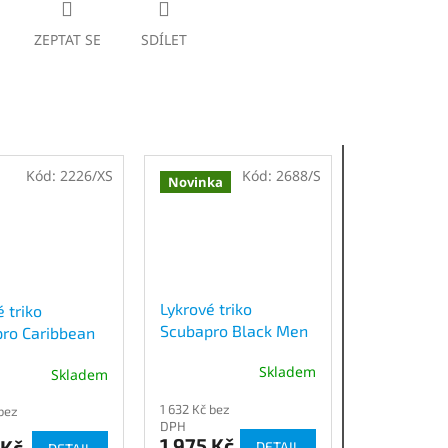
ZEPTAT SE
SDÍLET
Kód:
2226/XS
Kód:
2688/S
Novinka
Lykrové triko
 triko
Scubapro Black Men
ro Caribbean
dlouhý rukáv UPF 50
 rukáv
Skladem
Skladem
1 632 Kč bez
 bez
DPH
1 975 Kč
 Kč
DETAIL