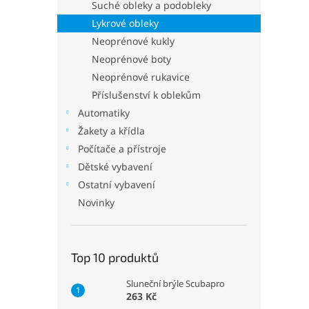
p
Suché obleky a podobleky
a
Lykrové obleky
n
Neoprénové kukly
e
Neoprénové boty
l
Neoprénové rukavice
Příslušenství k oblekům
Automatiky
Žakety a křídla
Počítače a přístroje
Dětské vybavení
Ostatní vybavení
Novinky
Top 10 produktů
Sluneční brýle Scubapro
263 Kč