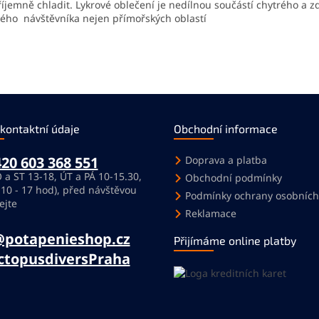
íjemně chladit. Lykrové oblečení je nedílnou součástí chytrého a z
ého návštěvníka nejen přímořských oblastí
 kontaktní údaje
Obchodní informace
20 603 368 551
Doprava a platba
 a ST 13-18, ÚT a PÁ 10-15.30,
Obchodní podmínky
 10 - 17 hod), před návštěvou
Podmínky ochrany osobních
ejte
Reklamace
@potapenieshop.cz
Přijímáme online platby
ctopusdiversPraha