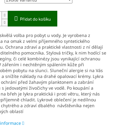
Přidat do košíku
 skvělá volba pro pobyt u vody. Je vyrobena z
 a na omak z velmi příjemného syntetického
u. Ochrana zdraví a praktické vlastnosti z ní dělají
itelného pomocníka. Stylová tričky, k nim hodící se
egíny, či celé kombinézy jsou vynikající ochranou
 zářením i nechtěným spálením kůže při
bém pobytu na slunci. Sluneční alergie si na Vás
 a snížíte náklady na drahé opalovací krémy. Lykra
é ochrání před žahavým planktonem a zabrání
 s jedovatými živočichy ve vodě. Po koupání a
 na břeh je lykra praktická i proti větru, který nás
říjemně chladit. Lykrové oblečení je nedílnou
 chytrého a zdraví dbalého návštěvníka nejen
ých oblastí
 informace