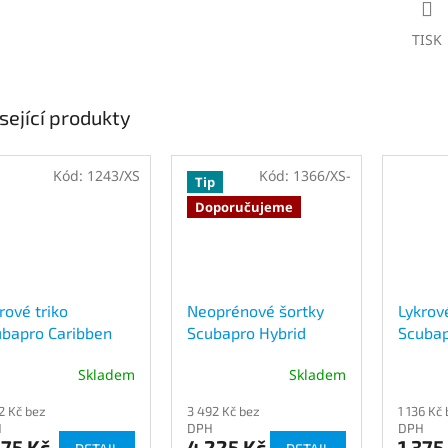
TISK
sející produkty
Kód:
1243/XS
Kód:
1366/XS-
Tip
Doporučujeme
rové triko
Neoprénové šortky
Lykrové
bapro Caribben
Scubapro Hybrid
Scubap
men dlouhý rukáv
Cargo Shorty Lady
krátký
Skladem
Skladem
F 50
Průměrné
hodnocení
2 Kč bez
3 492 Kč bez
1 136 Kč
produktu
H
DPH
DPH
je
975 Kč
4 225 Kč
1 375