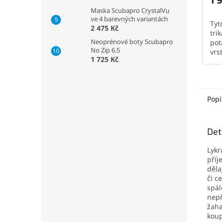
Maska Scubapro CrystalVu
ve 4 barevných variantách
Tyt
2 475 Kč
tri
Neoprénové boty Scubapro
pot
No Zip 6.5
vrs
1 725 Kč
Jso
vše
Jso
z r
Popi
Det
Lykr
příj
děla
či c
spál
nepř
žaha
koup