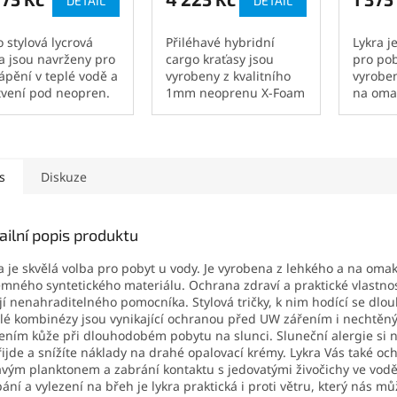
DETAIL
DETAIL
3,3
z
5
o stylová lycrová
Přiléhavé hybridní
Lykra j
hvězdiček.
ka jsou navrženy pro
cargo kraťasy jsou
pro pob
ápění v teplé vodě a
vyrobeny z kvalitního
vyroben
tvení pod neopren.
1mm neoprenu X-Foam
na omak
u ideální pro
a pružného nylonu.
příjem
chny vodní sporty.
Uvnitř je mikroplyšová
synteti
u částečně vyrobeny
podšívka, která kraťasy
Ochrana
ecyklované látky z...
zahřeje a zútulní. Tato
praktick
s
Diskuze
plyšová...
dělají...
ailní popis produktu
a je skvělá volba pro pobyt u vody. Je vyrobena z lehkého a na omak
emného syntetického materiálu. Ochrana zdraví a praktické vlastnos
jí nenahraditelného pomocníka. Stylová tričky, k nim hodící se dlou
elé kombinézy jsou vynikající ochranou před UW zářením i nechtěn
ením kůže při dlouhodobém pobytu na slunci. Sluneční alergie si 
ijde a snížíte náklady na drahé opalovací krémy. Lykra Vás také oc
vým planktonem a zabrání kontaktu s jedovatými živočichy ve vodě
ání a vylezení na břeh je lykra praktická i proti větru, který nás mů