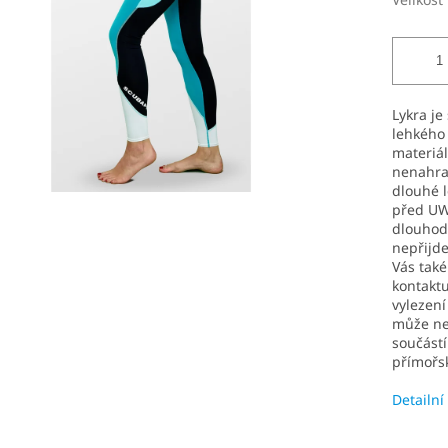
Lykra je
lehkého
materiál
nenahrad
dlouhé l
před UW
dlouhodo
nepřijde
Vás tak
kontaktu
vylezení
může nep
součástí
přímořsk
Detailní