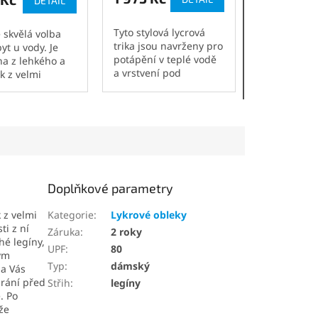
DETAIL
Tyto stylová lycrová
e skvělá volba
trika jsou navrženy pro
yt u vody. Je
potápění v teplé vodě
a z lehkého a
a vrstvení pod
 z velmi
neopren. Jsou ideální
ného
pro všechny vodní
ckého materiálu.
sporty. Jsou částečně
 zdraví a
vyrobeny z recyklované
é vlastnosti z ní
látky z...
Doplňkové parametry
 z velmi
Kategorie
:
Lykrové obleky
ti z ní
Záruka
:
2 roky
hé legíny,
UPF
:
80
ým
Typ
:
dámský
na Vás
hrání před
Střih
:
legíny
. Po
že