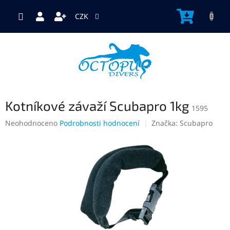
Přejít
na
NÁKUP
CZK
obsah
KOŠÍK
Kotníkové závaží Scubapro 1kg
1595
Průměrné
Neohodnoceno
Podrobnosti hodnocení
Značka:
Scubapro
hodnocení
produktu
je
0,0
z
5
hvězdiček.