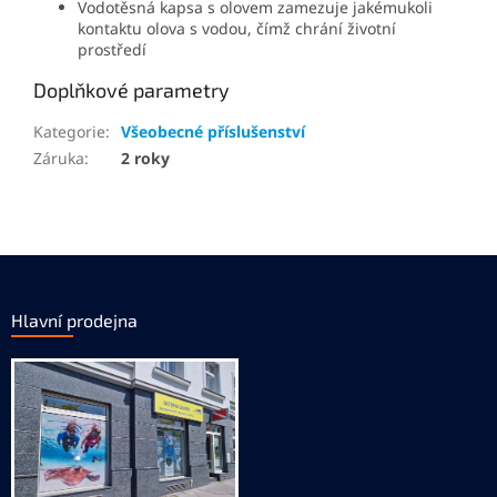
Vodotěsná kapsa s olovem zamezuje jakémukoli
kontaktu olova s vodou, čímž chrání životní
prostředí
Doplňkové parametry
Kategorie
:
Všeobecné příslušenství
Záruka
:
2 roky
Z
á
p
Hlavní prodejna
a
t
í