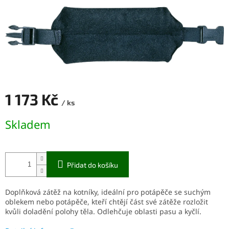
1 173 Kč
/ ks
Měrná
Skladem
cena:
Přidat do košíku
Doplňková zátěž na kotníky, ideální pro potápěče se suchým
oblekem nebo potápěče, kteří chtějí část své zátěže rozložit
kvůli doladění polohy těla. Odlehčuje oblasti pasu a kyčlí.